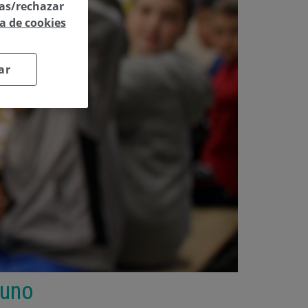
las/rechazar
ca de cookies
ar
yuno