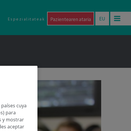
EU
Pazientearen ataria
Espezialitateak
n países cuya
os) para
os y mostrar
des aceptar