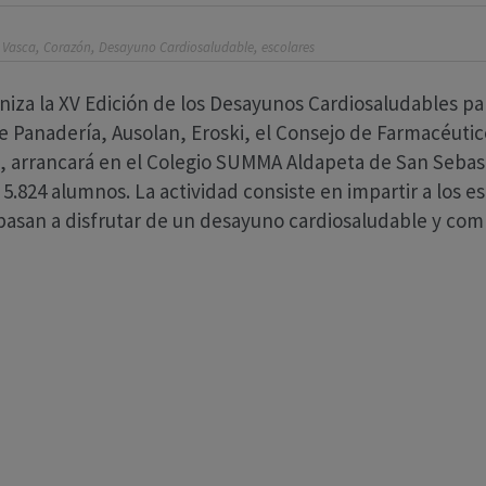
,
,
,
 Vasca
Corazón
Desayuno Cardiosaludable
escolares
aniza la XV Edición de los Desayunos Cardiosaludables p
e Panadería, Ausolan, Eroski, el Consejo de Farmacéutico
arrancará en el Colegio SUMMA Aldapeta de San Sebastián
 5.824 alumnos. La actividad consiste en impartir a los e
asan a disfrutar de un desayuno cardiosaludable y com