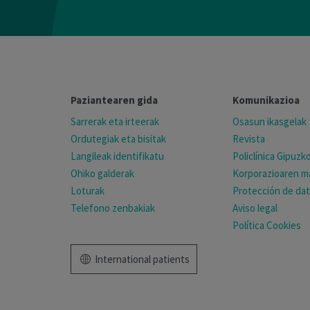
Paziantearen gida
Komunikazioa
Sarrerak eta irteerak
Osasun ikasgelak
Ordutegiak eta bisitak
Revista
Langileak identifikatu
Policlínica Gipuz
Ohiko galderak
Korporazioaren ma
Loturak
Protección de da
Telefono zenbakiak
Aviso legal
Política Cookies
International patients