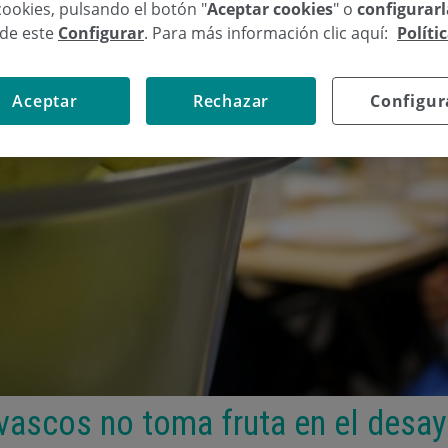
cookies, pulsando el botón "
Aceptar cookies
" o
configurar
sde este
Configurar
. Para más información clic aquí:
Políti
Aceptar
Rechazar
Configur
vascos no toma fruta en el desa