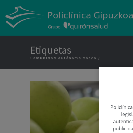
Etiquetas
Comunidad Autónoma Vasca
Policlínic
legis
autentica
publicida