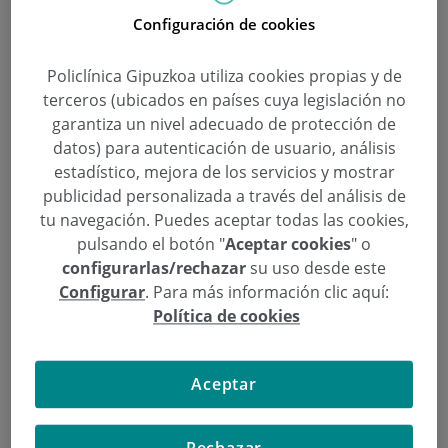
Configuración de cookies
El riesgo de sufrir una enfermedad cardiovascular
se puede reducir siguiendo unos hábitos de vida
Policlínica Gipuzkoa utiliza cookies propias y de
saludables, como son una alimentación rica en
terceros (ubicados en países cuya legislación no
fibra, verduras, fruta... Dieta mediterránea.
garantiza un nivel adecuado de protección de
No fumar, reducir al máximo el consumo de
datos) para autenticación de usuario, análisis
alcohol, hacer ejercicio, reducir peso y, además,
estadístico, mejora de los servicios y mostrar
publicidad personalizada a través del análisis de
descansar bien, disminuir los niveles de estrés en
tu navegación. Puedes aceptar todas las cookies,
tu vida.
pulsando el botón "
Aceptar cookies
" o
configurarlas/rechazar
su uso desde este
Configurar
. Para más información clic aquí:
Preguntas médicas sobre Kirurgia kardiobaskularra
Política de cookies
cardiología
,
Corazón
,
Lucía Pañeda
Aceptar
¿Quieres saber más?