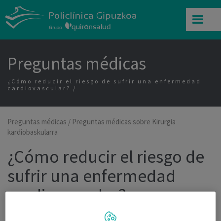
Preguntas médicas
¿Cómo reducir el riesgo de sufrir una enfermedad
cardiovascular?
Preguntas médicas
/
Preguntas médicas sobre Kirurgia
kardiobaskularra
¿Cómo reducir el riesgo de
sufrir una enfermedad
cardiovascular?
Dra. Lucia Pañeda Delgado,