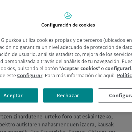
tzar honen inguruan. Helburua, autismoarekin
 eta hiriko gizarte osoa ere, inplikatzea da.
Configuración de cookies
Research (Autismoa Ikertzeko Nazioarteko
tzaren 2, 3 eta 4an.
a Gipuzkoa utiliza cookies propias y de terceros (ubicados e
lación no garantiza un nivel adecuado de protección de dat
an zen eta orduan mundu guztiko 1.700 ikerlari
ción de usuario, análisis estadístico, mejora de los servici
 aldiz, Iparramerikatik aterako da ―2008an
d personalizada a través del análisis de tu navegación. Pue
cookies, pulsando el botón "
Aceptar cookies
" o
configurar
uruan izango dugu 2013an.
sde este
Configurar
. Para más información clic aquí:
Políti
Elkartea, irabazi xederik gabeko entitatea, IMFAR
Policlinica Gipuzkoako Haur eta Nerabeen
Aceptar
Rechazar
Configur
 (Gipuzkoako Autismo Elkartea) Ikerkuntza-
atu du eta antolamendua bere esku utzi du. IMFAR
rtzen zihardutenei urteko foro bat eskaintzeko,
spektro autistaren nahasmenduen izaera, kausak