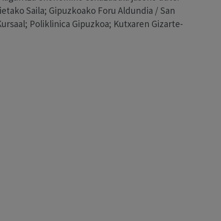
ietako Saila; Gipuzkoako Foru Aldundia / San
rsaal; Poliklinica Gipuzkoa; Kutxaren Gizarte-