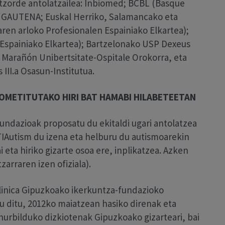
tzorde antolatzailea: Inbiomed; BCBL (Basque
; GAUTENA; Euskal Herriko, Salamancako eta
aren arloko Profesionalen Espainiako Elkartea);
Espainiako Elkartea); Bartzelonako USP Dexeus
o Marañón Unibertsitate-Ospitale Orokorra, eta
 III.a Osasun-Institutua.
OMETITUTAKO HIRI BAT HAMABI HILABETEETAN
Fundazioak proposatu du ekitaldi ugari antolatzea
Autism du izena eta helburu du autismoarekin
i eta hiriko gizarte osoa ere, inplikatzea. Azken
zarraren izen ofiziala).
clinica Gipuzkoako ikerkuntza-fundazioko
tu ditu, 2012ko maiatzean hasiko direnak eta
hurbilduko dizkiotenak Gipuzkoako gizarteari, bai