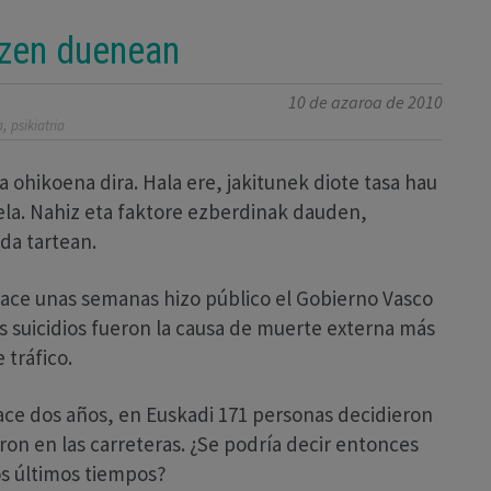
tzen duenean
10 de azaroa de 2010
,
a
psikiatria
 ohikoena dira. Hala ere, jakitunek diote tasa hau
a. Nahiz eta faktore ezberdinak dauden,
da tartean.
hace unas semanas hizo público el Gobierno Vasco
s suicidios fueron la causa de muerte externa más
 tráfico.
ace dos años, en Euskadi 171 personas decidieron
ieron en las carreteras. ¿Se podría decir entonces
os últimos tiempos?