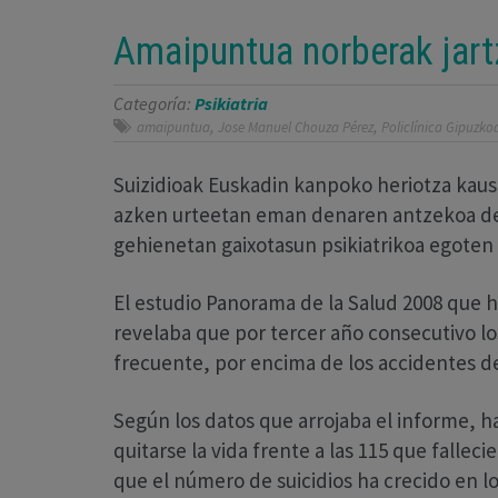
Amaipuntua norberak jar
Categoría:
Psikiatria
,
,
amaipuntua
Jose Manuel Chouza Pérez
Policlínica Gipuzko
Suizidioak Euskadin kanpoko heriotza kausa
azken urteetan eman denaren antzekoa del
gehienetan gaixotasun psikiatrikoa egoten 
El estudio Panorama de la Salud 2008 que 
revelaba que por tercer año consecutivo lo
frecuente, por encima de los accidentes de
Según los datos que arrojaba el informe, h
quitarse la vida frente a las 115 que fallec
que el número de suicidios ha crecido en l