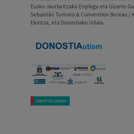
Eusko Jaurlaritzako Enplegu eta Gizarte Ga
Sebastián Turismo & Convention Bureau / Ku
Ekintza, eta Donostiako Udala.
Irakurtzen jarraitu