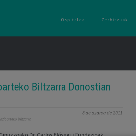
Ospitalea
Zerbitzuak
arteko Biltzarra Donostian
8 de azaroa de 2011
azioarteko biltzarra
Gipuzkoako Dr. Carlos Elósegui Fundazioak