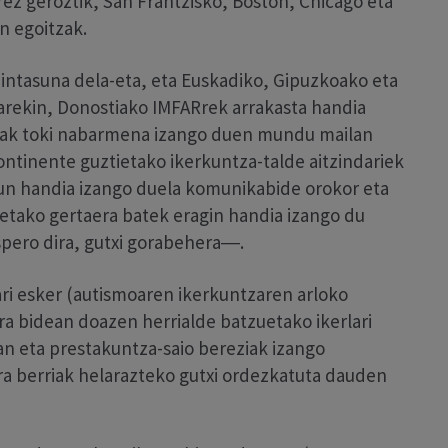
ez geroztik, San Frantzisko, Boston, Chicago eta
en egoitzak.
kaintasuna dela-eta, eta Euskadiko, Gipuzkoako eta
rekin, Donostiako IMFARrek arrakasta handia
riak toki nabarmena izango duen mundu mailan
ntinente guztietako ikerkuntza-talde aitzindariek
tzun handia izango duela komunikabide orokor eta
retako gertaera batek eragin handia izango du
espero dira, gutxi gorabehera―.
ri esker (autismoaren ikerkuntzaren arloko
ra bidean doazen herrialde batzuetako ikerlari
an eta prestakuntza-saio bereziak izango
a berriak helarazteko gutxi ordezkatuta dauden