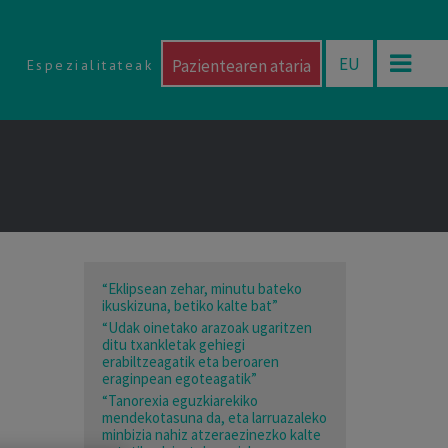
EU
Pazientearen ataria
Espezialitateak
“Eklipsean zehar, minutu bateko
ikuskizuna, betiko kalte bat”
“Udak oinetako arazoak ugaritzen
ditu txankletak gehiegi
erabiltzeagatik eta beroaren
eraginpean egoteagatik”
“Tanorexia eguzkiarekiko
mendekotasuna da, eta larruazaleko
minbizia nahiz atzeraezinezko kalte