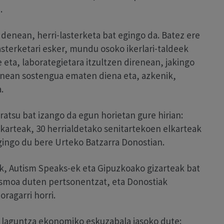
.
denean, herri-lasterketa bat egingo da. Batez ere
asterketari esker, mundu osoko ikerlari-taldeek
e eta, laborategietara itzultzen direnean, jakingo
lanean sostengua ematen diena eta, azkenik,
.
uratsu bat izango da egun horietan gure hirian:
rteak, 30 herrialdetako senitartekoen elkarteak
ingo du bere Urteko Batzarra Donostian.
, Autism Speaks-ek eta Gipuzkoako gizarteak bat
ismoa duten pertsonentzat, eta Donostiak
ragarri horri.
laguntza ekonomiko eskuzabala jasoko dute: