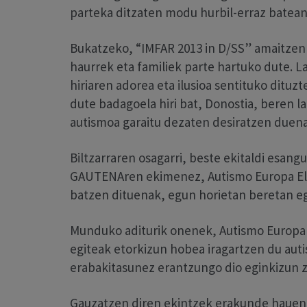
parteka ditzaten modu hurbil-erraz batean
Bukatzeko, “IMFAR 2013 in D/SS” amaitzen 
haurrek eta familiek parte hartuko dute. L
hiriaren adorea eta ilusioa sentituko dituzt
dute badagoela hiri bat, Donostia, beren 
autismoa garaitu dezaten desiratzen duena
Biltzarraren osagarri, beste ekitaldi esang
GAUTENAren ekimenez, Autismo Europa Elka
batzen dituenak, egun horietan beretan eg
Munduko aditurik onenek, Autismo Europak
egiteak etorkizun hobea iragartzen du aut
erabakitasunez erantzungo dio eginkizun zo
Gauzatzen diren ekintzek erakunde hauen 