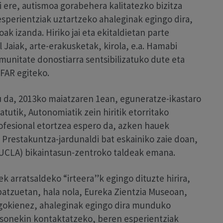
 ere, autismoa gorabehera kalitatezko bizitza
sperientziak uztartzeko ahaleginak egingo dira,
k izanda. Hiriko jai eta ekitaldietan parte
 Jaiak, arte-erakusketak, kirola, e.a. Hamabi
munitate donostiarra sentsibilizatuko dute eta
FAR egiteko.
da, 2013ko maiatzaren 1ean, eguneratze-ikastaro
tutik, Autonomiatik zein hiritik etorritako
profesional etortzea espero da, azken hauek
 Prestakuntza-jardunaldi bat eskainiko zaie doan,
-UCLA) bikaintasun-zentroko taldeak emana.
ek arratsaldeko “irteera”k egingo dituzte hirira,
atzuetan, hala nola, Eureka Zientzia Museoan,
agokienez, ahaleginak egingo dira munduko
tsonekin kontaktatzeko, beren esperientziak