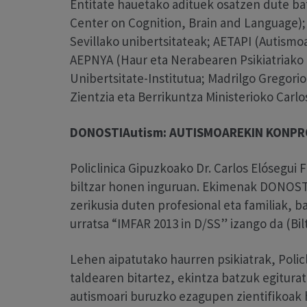
Entitate hauetako adituek osatzen dute ba
Center on Cognition, Brain and Language)
Sevillako unibertsitateak; AETAPI (Autismo
AEPNYA (Haur eta Nerabearen Psikiatriako 
Unibertsitate-Institutua; Madrilgo Gregori
Zientzia eta Berrikuntza Ministerioko Carlos
DONOSTIAutism: AUTISMOAREKIN KONPR
Policlinica Gipuzkoako Dr. Carlos Elósegui 
biltzar honen inguruan. Ekimenak DONOSTI
zerikusia duten profesional eta familiak, ba
urratsa “IMFAR 2013 in D/SS” izango da (Bilt
Lehen aipatutako haurren psikiatrak, Poli
taldearen bitartez, ekintza batzuk egitura
autismoari buruzko ezagupen zientifikoak 