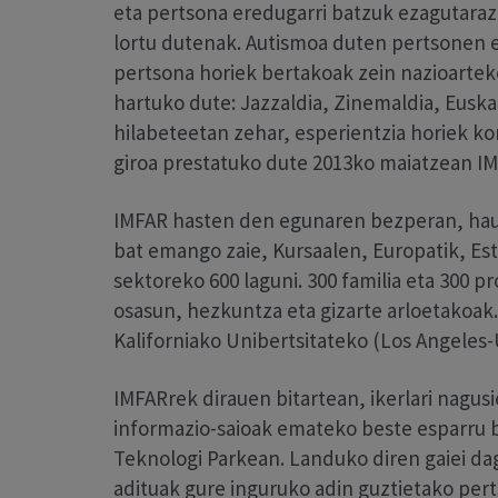
eta pertsona eredugarri batzuk ezagutarazi
lortu dutenak. Autismoa duten pertsonen e
pertsona horiek bertakoak zein nazioartekoa
hartuko dute: Jazzaldia, Zinemaldia, Euskal
hilabeteetan zehar, esperientzia horiek ko
giroa prestatuko dute 2013ko maiatzean IM
IMFAR hasten den egunaren bezperan, hau 
bat emango zaie, Kursaalen, Europatik, Esta
sektoreko 600 laguni. 300 familia eta 300 
osasun, hezkuntza eta gizarte arloetakoak.
Kaliforniako Unibertsitateko (Los Angeles
IMFARrek dirauen bitartean, ikerlari nagusi
informazio-saioak emateko beste esparru b
Teknologi Parkean. Landuko diren gaiei d
adituak gure inguruko adin guztietako per