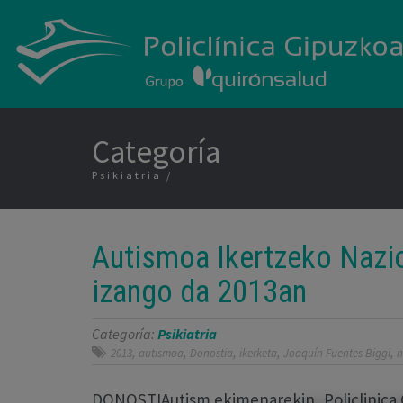
Categoría
Psikiatria
Autismoa Ikertzeko Nazio
izango da 2013an
Categoría:
Psikiatria
,
,
,
,
,
2013
autismoa
Donostia
ikerketa
Joaquín Fuentes Biggi
n
DONOSTIAutism ekimenarekin, Policlinica 