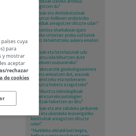
estetikoak izateko arriskua
areagotzen du”
“Beroak eta deshidratazioak
giltzurrun-kolikoen ondoriozko
larrialdiak areagotzen dituzte udan”
“Hepatitisa oharkabean igaro
daiteke urteetan: proba soil batek
garaiz detektatzeko aukera ematen
n países cuya
du”
os) para
“Beroak eta hezetasunak uda
os y mostrar
mehatxu isila bihurtzen dute
adinekoen osasunerako”
des aceptar
“Nerabezarotik ginekologoarenera
las/rechazar
joatera animatzen dut, arazoak
ca de cookies
prebenitzeko eta norberaren
gorputza hobeto ezagutzeko”
“Berrikuntza teknologikoak
bizkarrezurreko patologien
ar
emaitzak hobetzen ari ditu”
“Beroak eta aire zabaleko jarduerek
esku eta ukondoko lesioengatiko
kontsultak areagotzen dituzte
udan”
“Hurbileko ekitaldi bati begira,
helburua pertsona bakoitzaren