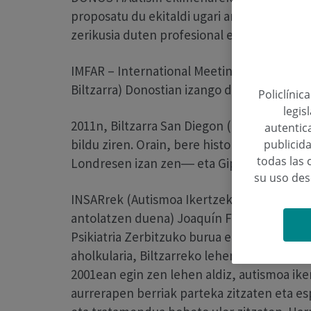
proposatu du ekitaldi ugari antolatzea bil
zerikusia duten profesional eta familiak, bai
IMFAR – International Meeting for Autism 
Biltzarra) Donostian izango da, 2013ko maia
Policlínic
legis
2011n, Biltzarra San Diegon (Kalifornia) iz
autentica
bildu ziren. Orain, bere historian bigarren
publicida
todas las 
Londresen izan zen― eta Gipuzkoako hirib
su uso de
INSARrek (Autismoa Ikertzeko Nazioarteko 
antolatzen duena) Joaquín Fuentes Biggi, 
Psikiatria Zerbitzuko burua eta GAUTENAko
aholkularia, Biltzarreko lehendakari izend
2001ean egin zen lehen aldiz, autismoa ike
aurrerapen berriak parteka zitzaten eta e