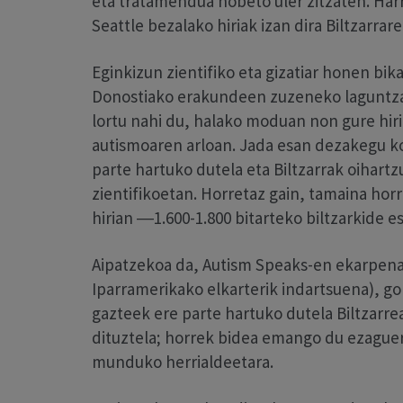
eta tratamendua hobeto uler zitzaten. Harr
Seattle bezalako hiriak izan dira Biltzarrar
Eginkizun zientifiko eta gizatiar honen bi
Donostiako erakundeen zuzeneko laguntza
lortu nahi du, halako moduan non gure hi
autismoaren arloan. Jada esan dezakegu ko
parte hartuko dutela eta Biltzarrak oihar
zientifikoetan. Horretaz gain, tamaina hor
hirian ―1.600-1.800 bitarteko biltzarkide 
Aipatzekoa da, Autism Speaks-en ekarpena
Iparramerikako elkarterik indartsuena), go
gazteek ere parte hartuko dutela Biltzarre
dituztela; horrek bidea emango du ezaguer
munduko herrialdeetara.