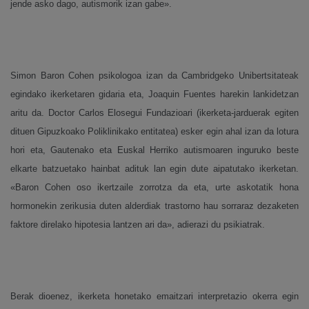
jende asko dago, autismorik izan gabe».
Simon Baron Cohen psikologoa izan da Cambridgeko Unibertsitateak
egindako ikerketaren gidaria eta, Joaquin Fuentes harekin lankidetzan
aritu da. Doctor Carlos Elosegui Fundazioari (ikerketa-jarduerak egiten
dituen Gipuzkoako Poliklinikako entitatea) esker egin ahal izan da lotura
hori eta, Gautenako eta Euskal Herriko autismoaren inguruko beste
elkarte batzuetako hainbat adituk lan egin dute aipatutako ikerketan.
«Baron Cohen oso ikertzaile zorrotza da eta, urte askotatik hona
hormonekin zerikusia duten alderdiak trastorno hau sorraraz dezaketen
faktore direlako hipotesia lantzen ari da», adierazi du psikiatrak.
Berak dioenez, ikerketa honetako emaitzari interpretazio okerra egin