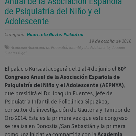
Anual de la Asociación Española
de Psiquiatría del Niño y el
Adolescente
Categoría:
Haurr. eta Gazte. Psikiatria
19 de otsaila de 2016
,
Academia Americana de Psiquiatría Infantil y del Adolescente
Joaquín
Fuentes Biggi
El palacio Kursaal acogerá del 1 al 4 de junio el
60º
Congreso Anual de la Asociación Española de
Psiquiatría del Niño y el Adolescente (AEPNYA)
,
que presidirá el Dr. Joaquín Fuentes, jefe de
Psiquiatría Infantil de Policlínica Gipuzkoa,
consultor de investigación de Gautena y Tambor de
Oro 2014. Esta es la primera vez que este congreso
se realiza en Donostia /San Sebastián y la primera
como una iniciativa compartida con la
Academia