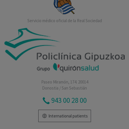
Servicio médico oficial de la Real Sociedad
Paseo Miramón, 174. 20014
Donostia / San Sebastián
943 00 28 00
International patients