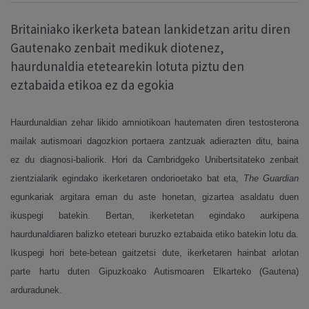
Britainiako ikerketa batean lankidetzan aritu diren
Gautenako zenbait medikuk diotenez,
haurdunaldia etetearekin lotuta piztu den
eztabaida etikoa ez da egokia
Haurdunaldian zehar likido amniotikoan hautematen diren testosterona
mailak autismoari dagozkion portaera zantzuak adierazten ditu, baina
ez du diagnosi-baliorik. Hori da Cambridgeko Unibertsitateko zenbait
zientzialarik egindako ikerketaren ondorioetako bat eta,
The Guardian
egunkariak argitara eman du aste honetan, gizartea asaldatu duen
ikuspegi batekin.
Bertan, ikerketetan egindako aurkipena
haurdunaldiaren balizko eteteari buruzko eztabaida etiko batekin lotu da.
Ikuspegi hori bete-betean gaitzetsi dute, ikerketaren hainbat arlotan
parte hartu duten Gipuzkoako Autismoaren Elkarteko (Gautena)
arduradunek.