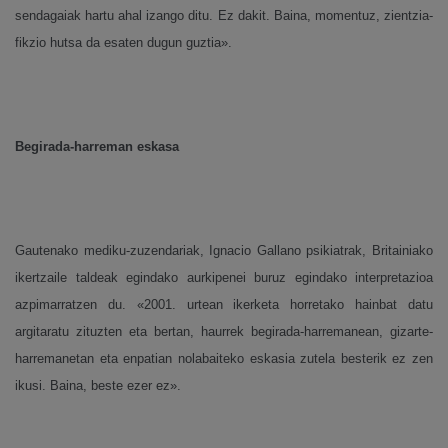
sendagaiak hartu ahal izango ditu. Ez dakit.
Baina, momentuz, zientzia-
fikzio hutsa da esaten dugun guztia».
Begirada-harreman eskasa
Gautenako mediku-zuzendariak, Ignacio Gallano psikiatrak, Britainiako
ikertzaile taldeak egindako aurkipenei buruz egindako interpretazioa
azpimarratzen du. «2001. urtean ikerketa horretako hainbat datu
argitaratu zituzten eta bertan, haurrek begirada-harremanean, gizarte-
harremanetan eta enpatian nolabaiteko eskasia zutela besterik ez zen
ikusi. Baina, beste ezer ez».