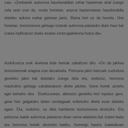
zaio. «Zenbaitek autismoa haurdunaldian zehar hauteman ahal izango
zela uste izan du, modu horretan, arazoa hautematean haurdunaldia
eteteko aukera mahai gainean jarriz. Baina hori ez da horrela.
Une
honetan, testosterona gehiago izateak autismoa pairatuko duen haur bat
izatea inplikatzen duela esatea zentzugabekeria hutsa da».
Aurkikuntza orok ikerketa bide berriak zabaltzen ditu. «On da jakitea
testosteronak eragina izan dezakeela. Pertsona jakin batzuek zuzkidura
genetiko jakin bat dutelako izango dela eta, ondorioz, hormona
maskulino gehiago sakabanatzen direla jakitea. Gene horiek aztertu
egin beharko dira.
Etorkizunean, alterazio genetiko hori topatuz gero,
gene hori galgatuko duten sendagaiak erdietsiko direla esan daiteke
agian. Eta, ondorioz, ez dela hainbeste testosterona ekoitziko. Eta
pertsona batek autismoa pairatzen duen seme-alabaren bat izaten badu
eta hormona horiek ekoizten baditu, hurrengo haurra izaterakoan