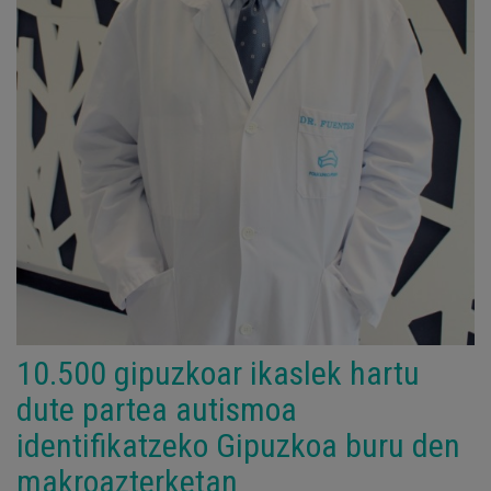
10.500 gipuzkoar ikaslek hartu
dute partea autismoa
identifikatzeko Gipuzkoa buru den
makroazterketan