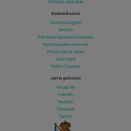
Telefono zenbakiak
Komunikazioa
Osasun ikasgelak
Revista
Policlínica Gipuzkoa Fundazioa
Korporazioaren materiala
Protección de datos
Aviso legal
Política Cookies
Jarrai gaitzazu
Instagram
LinkedIn
Youtube
Facebook
Twitter