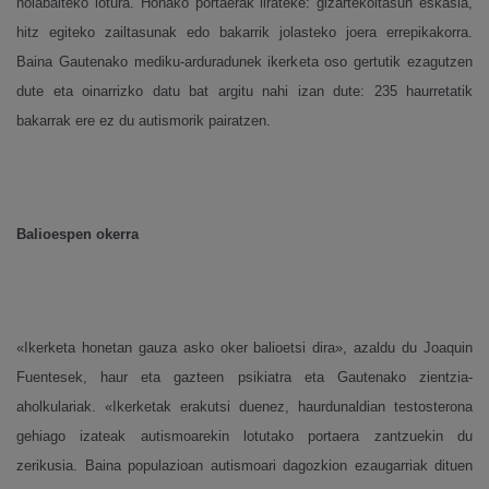
nolabaiteko lotura. Honako portaerak lirateke: gizartekoitasun eskasia,
hitz egiteko zailtasunak edo bakarrik jolasteko joera errepikakorra.
Baina Gautenako mediku-arduradunek ikerketa oso gertutik ezagutzen
dute eta oinarrizko datu bat argitu nahi izan dute: 235 haurretatik
bakarrak ere ez du autismorik pairatzen.
Balioespen okerra
«Ikerketa honetan gauza asko oker balioetsi dira», azaldu du Joaquin
Fuentesek, haur eta gazteen psikiatra eta Gautenako zientzia-
aholkulariak. «Ikerketak erakutsi duenez, haurdunaldian testosterona
gehiago izateak autismoarekin lotutako portaera zantzuekin du
zerikusia. Baina populazioan autismoari dagozkion ezaugarriak dituen