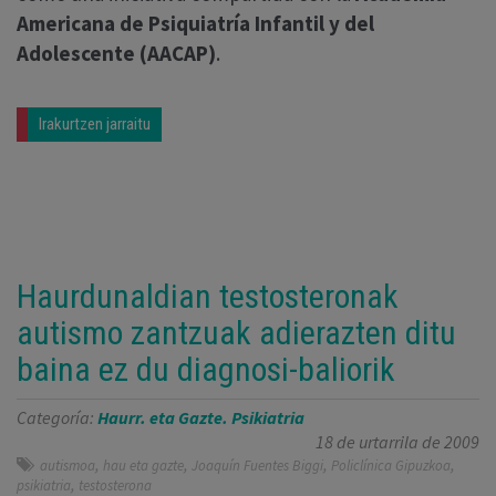
Americana de Psiquiatría Infantil y del
Adolescente (AACAP)
.
Irakurtzen jarraitu
Haurdunaldian testosteronak
autismo zantzuak adierazten ditu
baina ez du diagnosi-baliorik
Categoría:
Haurr. eta Gazte. Psikiatria
18 de urtarrila de 2009
,
,
,
,
autismoa
hau eta gazte
Joaquín Fuentes Biggi
Policlínica Gipuzkoa
,
psikiatria
testosterona