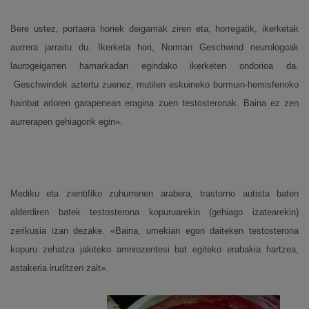
Bere ustez, portaera horiek deigarriak ziren eta, horregatik, ikerketak
aurrera jarraitu du. Ikerketa hori, Norman Geschwind neurologoak
laurogeigarren hamarkadan egindako ikerketen ondorioa da.
Geschwindek aztertu zuenez, mutilen eskuineko burmuin-hemisferioko
hainbat arloren garapenean eragina zuen testosteronak. Baina ez zen
aurrerapen gehiagorik egin».
Mediku eta zientifiko zuhurrenen arabera, trastorno autista baten
alderdiren batek testosterona kopuruarekin (gehiago izatearekin)
zerikusia izan dezake. «Baina, umekian egon daiteken testosterona
kopuru zehatza jakiteko amniozentesi bat egiteko erabakia hartzea,
astakeria iruditzen zait».