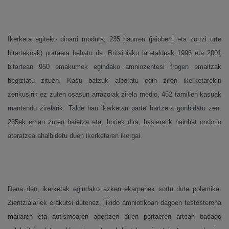
Ikerketa egiteko oinarri modura, 235 haurren (jaioberri eta zortzi urte
bitartekoak) portaera behatu da. Britainiako lan-taldeak 1996 eta 2001
bitartean 950 emakumek egindako amniozentesi frogen emaitzak
begiztatu zituen. Kasu batzuk alboratu egin ziren ikerketarekin
zerikusirik ez zuten osasun arrazoiak zirela medio, 452 familien kasuak
mantendu zirelarik. Talde hau ikerketan parte hartzera gonbidatu zen.
235ek eman zuten baietza eta, horiek dira, hasieratik hainbat ondorio
ateratzea ahalbidetu duen ikerketaren ikergai.
Dena den, ikerketak egindako azken ekarpenek sortu dute polemika.
Zientzialariek erakutsi dutenez, likido amniotikoan dagoen testosterona
mailaren eta autismoaren agertzen diren portaeren artean badago