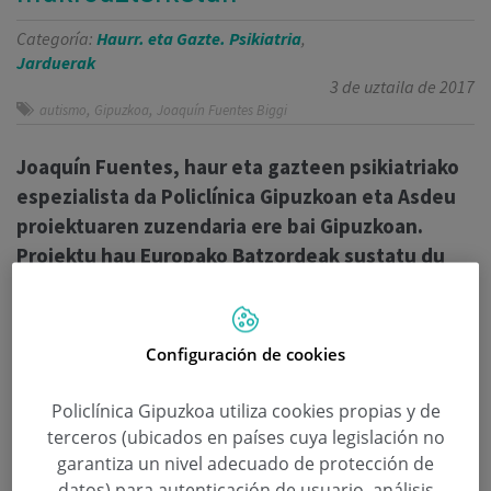
Categoría:
Haurr. eta Gazte. Psikiatria
,
Jarduerak
3 de uztaila de 2017
,
,
autismo
Gipuzkoa
Joaquín Fuentes Biggi
Joaquín Fuentes, haur eta gazteen psikiatriako
espezialista da Policlínica Gipuzkoan eta Asdeu
proiektuaren zuzendaria ere bai Gipuzkoan.
Proiektu hau Europako Batzordeak sustatu du
eta 3 urtez garatuko da 14 herrialdetako 22
talderekin. Bigarren fasea oraintxe hasi da.
Configuración de cookies
Irakurtzen jarraitu
Policlínica Gipuzkoa utiliza cookies propias y de
terceros (ubicados en países cuya legislación no
garantiza un nivel adecuado de protección de
datos) para autenticación de usuario, análisis