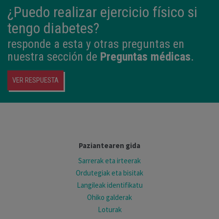
¿Puedo realizar ejercicio físico si
tengo diabetes?
responde a esta y otras preguntas en
nuestra sección de
Preguntas médicas
.
VER RESPUESTA
Paziantearen gida
Sarrerak eta irteerak
Ordutegiak eta bisitak
Langileak identifikatu
Ohiko galderak
Loturak