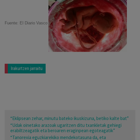
Fuente: El Diario Vasco
Irakurtzen jarraitu
“Eklipsean zehar, minutu bateko ikuskizuna, betiko kalte bat”
“Udak oinetako arazoak ugaritzen ditu txankletak gehiegi
erabiltzeagatik eta beroaren eraginpean egoteagatik”
“Tanorexia eguzkiarekiko mendekotasuna da, eta