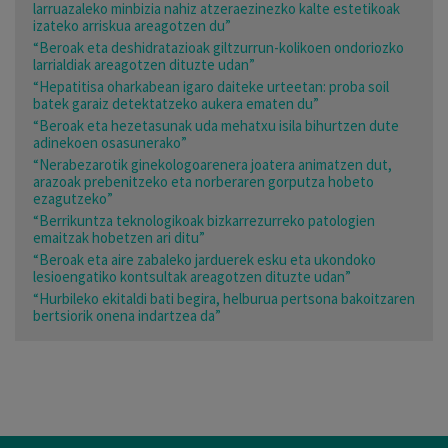
larruazaleko minbizia nahiz atzeraezinezko kalte estetikoak
izateko arriskua areagotzen du”
“Beroak eta deshidratazioak giltzurrun-kolikoen ondoriozko
larrialdiak areagotzen dituzte udan”
“Hepatitisa oharkabean igaro daiteke urteetan: proba soil
batek garaiz detektatzeko aukera ematen du”
“Beroak eta hezetasunak uda mehatxu isila bihurtzen dute
adinekoen osasunerako”
“Nerabezarotik ginekologoarenera joatera animatzen dut,
arazoak prebenitzeko eta norberaren gorputza hobeto
ezagutzeko”
“Berrikuntza teknologikoak bizkarrezurreko patologien
emaitzak hobetzen ari ditu”
“Beroak eta aire zabaleko jarduerek esku eta ukondoko
lesioengatiko kontsultak areagotzen dituzte udan”
“Hurbileko ekitaldi bati begira, helburua pertsona bakoitzaren
bertsiorik onena indartzea da”