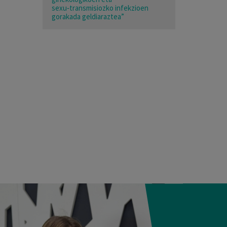
sexu‑transmisiozko infekzioen
gorakada geldiaraztea”