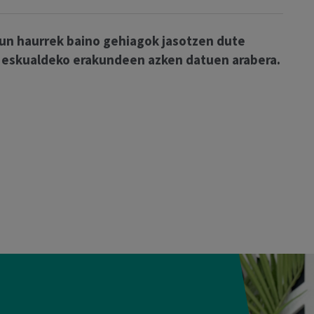
un haurrek baino gehiagok jasotzen dute
a, eskualdeko erakundeen azken datuen arabera.