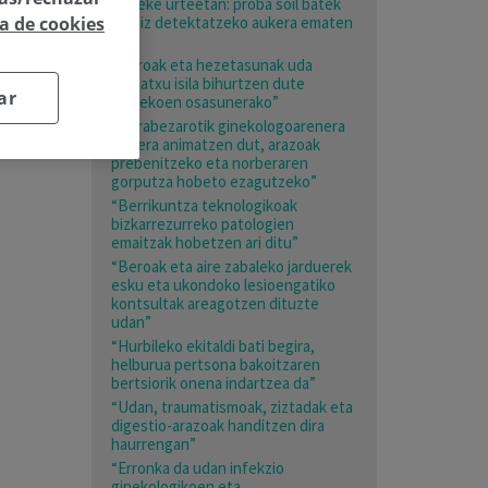
daiteke urteetan: proba soil batek
ca de cookies
garaiz detektatzeko aukera ematen
du”
“Beroak eta hezetasunak uda
mehatxu isila bihurtzen dute
ar
adinekoen osasunerako”
“Nerabezarotik ginekologoarenera
joatera animatzen dut, arazoak
prebenitzeko eta norberaren
gorputza hobeto ezagutzeko”
“Berrikuntza teknologikoak
bizkarrezurreko patologien
emaitzak hobetzen ari ditu”
“Beroak eta aire zabaleko jarduerek
esku eta ukondoko lesioengatiko
kontsultak areagotzen dituzte
udan”
“Hurbileko ekitaldi bati begira,
helburua pertsona bakoitzaren
bertsiorik onena indartzea da”
“Udan, traumatismoak, ziztadak eta
digestio-arazoak handitzen dira
haurrengan”
“Erronka da udan infekzio
ginekologikoen eta