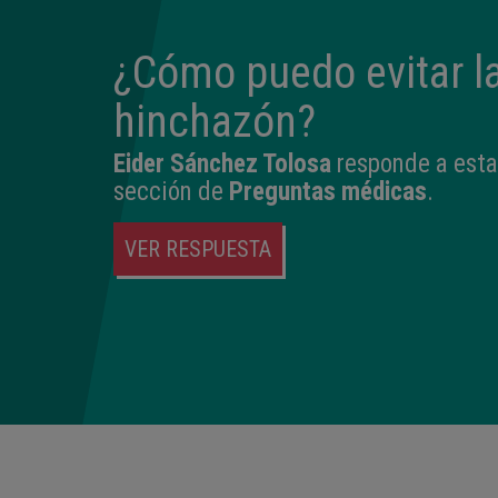
¿Cómo puedo evitar l
hinchazón?
Eider Sánchez Tolosa
responde a esta
sección de
Preguntas médicas
.
VER RESPUESTA