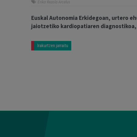
Erika Rezola Arcelus
Euskal Autonomia Erkidegoan, urtero eh
jaiotzetiko kardiopatiaren diagnostiko
Irakurtzen jarraitu