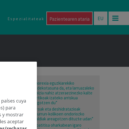
EU
Pazientearen ataria
Espezialitateak
“Tanorexia eguzkiarekiko
mendekotasuna da, eta larruazaleko
minbizia nahiz atzeraezinezko kalte
estetikoak izateko arriskua
n países cuya
areagotzen du”
os) para
“Beroak eta deshidratazioak
giltzurrun-kolikoen ondoriozko
os y mostrar
larrialdiak areagotzen dituzte udan”
des aceptar
“Hepatitisa oharkabean igaro
las/rechazar