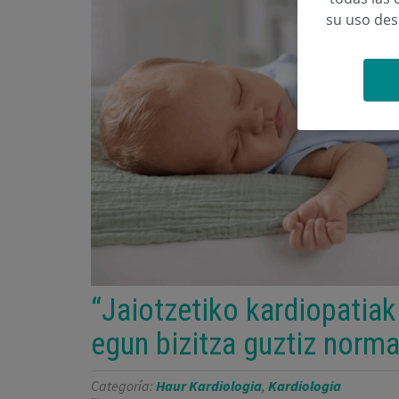
su uso de
“Jaiotzetiko kardiopatiak
egun bizitza guztiz norma
Categoría:
Haur Kardiologia
,
Kardiologia