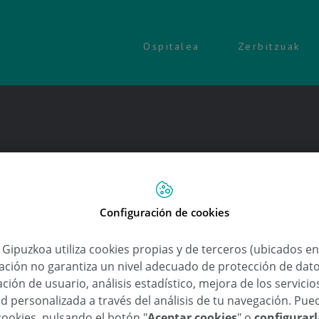
Ospitalea
Zerbitzuak
Configuración de cookies
a Gipuzkoa utiliza cookies propias y de terceros (ubicados e
lación no garantiza un nivel adecuado de protección de dat
ción de usuario, análisis estadístico, mejora de los servici
d personalizada a través del análisis de tu navegación. Pue
cookies, pulsando el botón "
Aceptar cookies
" o
configurar