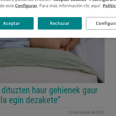
sde este
Configurar
. Para más información clic aquí:
Políti
Aceptar
Rechazar
Configur
 dituzten haur gehienek gaur
la egin dezakete”
13 de otsaila de 2026