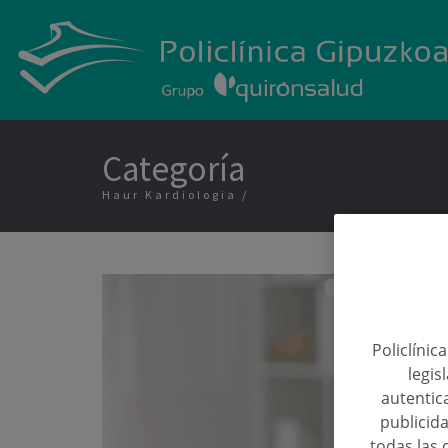
Categoría
Haur Kardiologia
Policlínic
legis
autentica
publicida
todas las 