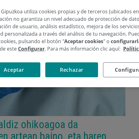
a Gipuzkoa utiliza cookies propias y de terceros (ubicados e
lación no garantiza un nivel adecuado de protección de dat
ción de usuario, análisis estadístico, mejora de los servici
d personalizada a través del análisis de tu navegación. Pue
cookies, pulsando el botón "
Aceptar cookies
" o
configurar
sde este
Configurar
. Para más información clic aquí:
Políti
Aceptar
Rechazar
Configur
 aldiz ohikoagoa da
 artean baino, eta haren