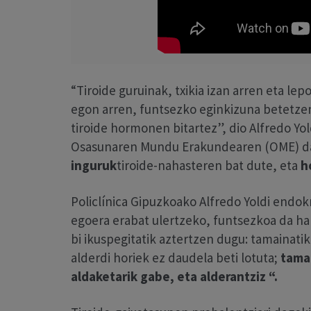
“Tiroide guruinak, txikia izan arren eta l
egon arren, funtsezko eginkizuna betetze
tiroide hormonen bitartez”, dio Alfredo Yo
Osasunaren Mundu Erakundearen (OME) d
inguruk
tiroide-nahasteren bat dute, eta
h
Policlínica Gipuzkoako Alfredo Yoldi endok
egoera erabat ulertzeko, funtsezkoa da har
bi ikuspegitatik aztertzen dugu: tamainatik
alderdi horiek ez daudela beti lotuta;
tama
aldaketarik gabe, eta alderantziz “.