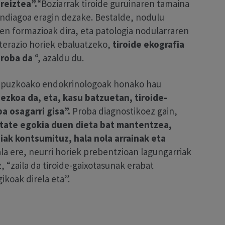
reiztea”.
“Boziarrak tiroide guruinaren tamaina
andiagoa eragin dezake. Bestalde, nodulu
en formazioak dira, eta patologia nodularraren
lterazio horiek ebaluatzeko,
tiroide ekografia
roba da
“, azaldu du.
a Gipuzkoako endokrinologoak honako hau
ezkoa da, eta, kasu batzuetan, tiroide-
a osagarri gisa”.
Proba diagnostikoez gain,
itate egokia duen dieta bat mantentzea,
iak kontsumituz, hala nola arrainak eta
ala ere, neurri horiek prebentzioan lagungarriak
 “zaila da tiroide-gaixotasunak erabat
koak direla eta”.