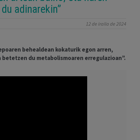
 du adinarekin”
12 de iraila de 2024
 lepoaren behealdean kokaturik egon arren,
a betetzen du metabolismoaren erregulazioan”.