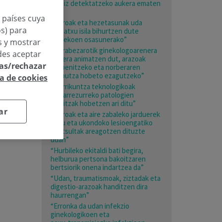
garaiz detektatzeko aukera ematen
du”
n países cuya
“Beroak eta hezetasunak uda
os) para
mehatxu isila bihurtzen dute
adinekoen osasunerako”
os y mostrar
“Nerabezarotik ginekologoarenera
des aceptar
joatera animatzen dut, arazoak
las/rechazar
prebenitzeko eta norberaren
gorputza hobeto ezagutzeko”
ca de cookies
“Berrikuntza teknologikoak
bizkarrezurreko patologien
emaitzak hobetzen ari ditu”
ar
“Beroak eta aire zabaleko jarduerek
esku eta ukondoko lesioengatiko
kontsultak areagotzen dituzte
udan”
“Hurbileko ekitaldi bati begira,
helburua pertsona bakoitzaren
bertsiorik onena indartzea da”
“Udan, traumatismoak, ziztadak eta
digestio-arazoak handitzen dira
haurrengan”
“Erronka da udan infekzio
ginekologikoen eta