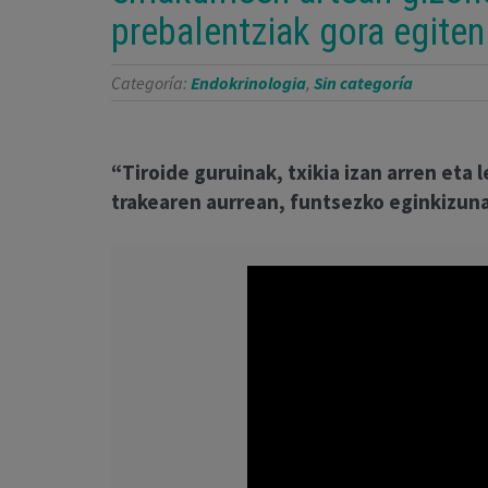
prebalentziak gora egiten
Categoría:
Endokrinologia
,
Sin categoría
“Tiroide guruinak, txikia izan arren eta
trakearen aurrean, funtsezko eginkizun