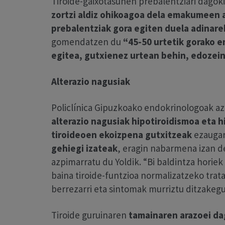
Tiroide-gaixotasunen prebalentziari dagok
zortzi aldiz ohikoagoa dela emakumeen a
prebalentziak gora egiten duela adinare
gomendatzen du
“45-50 urtetik gorako 
egitea, gutxienez urtean behin, edozein
Alterazio nagusiak
Policlínica Gipuzkoako endokrinologoak a
alterazio nagusiak
hipotiroidismoa eta h
tiroideoen ekoizpena gutxitzeak
ezaugar
gehiegi izateak
, eragin nabarmena izan d
azpimarratu du Yoldik. “Bi baldintza horie
baina tiroide-funtzioa normalizatzeko trat
berrezarri eta sintomak murriztu ditzakegu
Tiroide guruinaren
tamainaren arazoei da