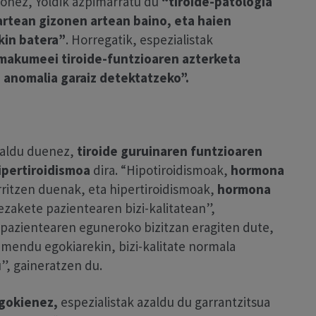
ionez, Yoldik azpimarratu du
“tiroide-patologia
rtean gizonen artean baino, eta haien
kin batera”
. Horregatik, espezialistak
emakumeei tiroide-funtzioaren azterketa
 anomalia garaiz detektatzeko”.
zaldu duenez,
tiroide guruinaren funtzioaren
ipertiroidismoa
dira. “Hipotiroidismoak,
hormona
ritzen duenak, eta hipertiroidismoak,
hormona
ezakete pazientearen bizi-kalitatean”,
k pazientearen eguneroko bizitzan eragiten dute,
amendu egokiarekin, bizi-kalitate normala
”, gaineratzen du.
gokienez,
espezialistak azaldu du garrantzitsua