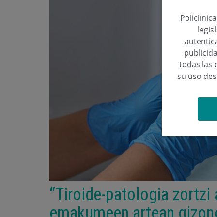
Policlínic
legis
autentica
publicida
todas las 
su uso de
“Tiroide-patologia zortzi
emakumeen artean gizonen