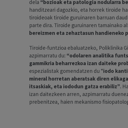
dela
“bozioak eta patologia nodularra be
handitzeari dagozkio, eta horrek tiroide h
tiroideoak tiroide guruinaren barruan daud
parte dira. Tiroide guruinaren tamainako a
bereizmen eta zehaztasun handieneko p
Tiroide-funtzioa ebaluatzeko, Poliklinik
azpimarratu du:
“odolaren analitika funts
gammikria beharrezkoa izan daiteke prob
espezialistak gomendatzen du “
iodo kant
mineral horretan aberatsak diren elikaga
itsaskiak, eta iododun gatza erabiliz”
. H
izan daitezkeen arren, azpimarratu duenez,
prebenitzea, haien mekanismo fisiopatologi