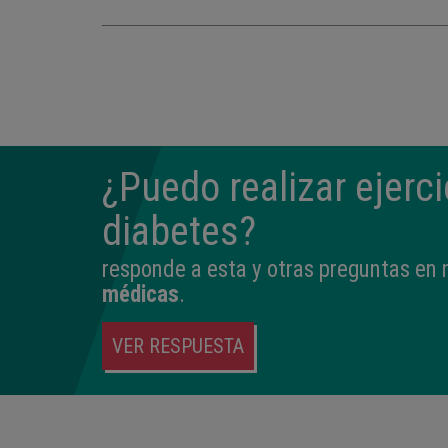
¿Puedo realizar ejerci
diabetes?
responde a esta y otras preguntas en
médicas
.
VER RESPUESTA