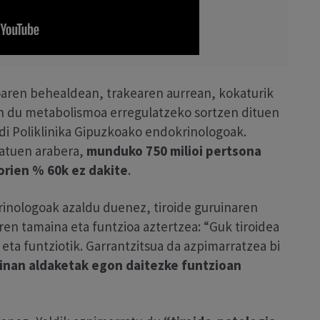
epoaren behealdean, trakearen aurrean, kokaturik
n du metabolismoa erregulatzeko sortzen dituen
ldi Poliklinika Gipuzkoako endokrinologoak.
atuen arabera,
munduko 750 milioi pertsona
orien % 60k ez dakite
.
rinologoak azaldu duenez, tiroide guruinaren
en tamaina eta funtzioa aztertzea: “Guk tiroidea
 eta funtziotik. Garrantzitsua da azpimarratzea bi
inan aldaketak egon daitezke funtzioan