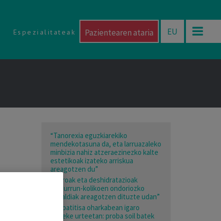
EU
Pazientearen ataria
Espezialitateak
“Tanorexia eguzkiarekiko
mendekotasuna da, eta larruazaleko
minbizia nahiz atzeraezinezko kalte
estetikoak izateko arriskua
areagotzen du”
“Beroak eta deshidratazioak
giltzurrun-kolikoen ondoriozko
larrialdiak areagotzen dituzte udan”
“Hepatitisa oharkabean igaro
daiteke urteetan: proba soil batek