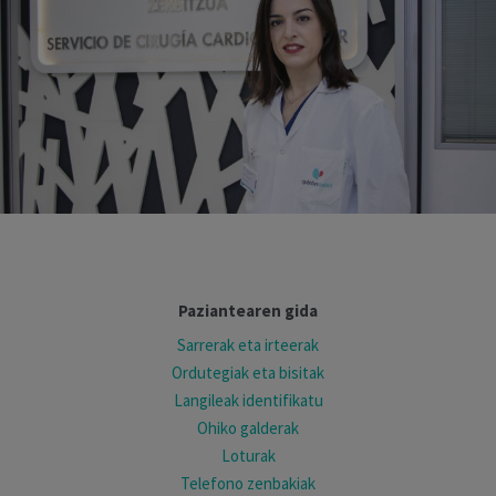
Paziantearen gida
Sarrerak eta irteerak
Ordutegiak eta bisitak
Langileak identifikatu
Ohiko galderak
Loturak
Telefono zenbakiak