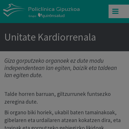
Unitate Kardiorrenala
Giza gorputzeko organoek ez dute modu
independentean lan egiten, baizik eta taldean
lan egiten dute.
Talde horren barruan, giltzurrunek funtsezko
zeregina dute.
Bi organo biki horiek, ukabil baten tamainakoak,
gibelaren eta urdailaren atzean kokatzen dira, eta
toxinak eta gorputzeko gehiegizko likidoak