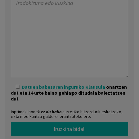
Datuen babesaren inguruko Klausula
onartzen
dut eta 14 urte baino gehiago ditudala baieztatzen
dut
Inprimaki honek
ez du balio
aurretiko hitzordurik eskatzeko,
ezta medikuntza-galderei erantzuteko ere.