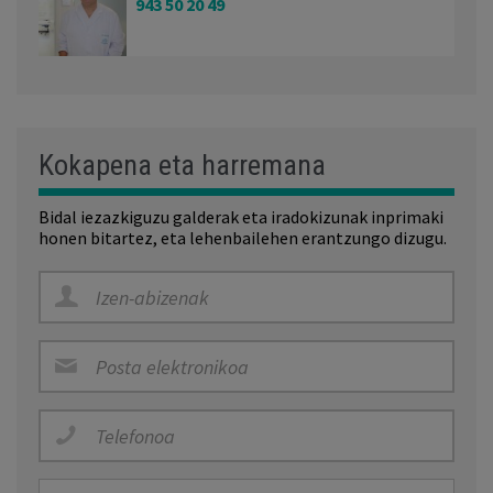
943 50 20 49
Kokapena eta harremana
Bidal iezazkiguzu galderak eta iradokizunak inprimaki
honen bitartez, eta lehenbailehen erantzungo dizugu.