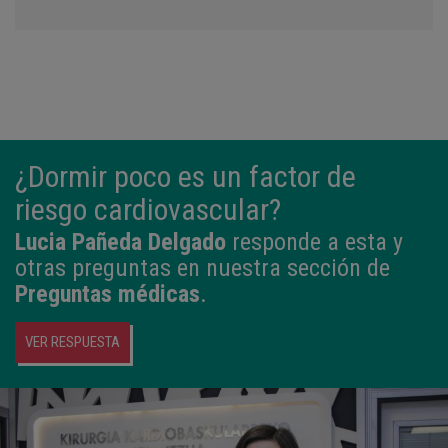
¿Dormir poco es un factor de
riesgo cardiovascular?
Lucia Pañeda Delgado
responde a esta y
otras preguntas en nuestra sección de
Preguntas médicas
.
VER RESPUESTA