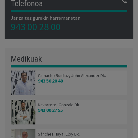
Telefonoa
Jar zaitez gurekin harremanetan
943 00 28 00
Medikuak
Camacho Ruidiaz, John Alexander Dk.
943 50 20 40
Navarrete, Gonzalo Dk.
943 00 27 55
Sánchez Haya, Eloy Dk.