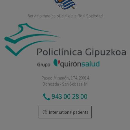
Servicio médico oficial de la Real Sociedad
Paseo Miramón, 174. 20014
Donostia / San Sebastián
943 00 28 00
International patients