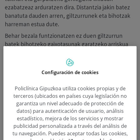
ezabatzeaz arduratzen dira. Distantzia jakin batez
banatuta dauden arren, giltzurrunek eta bihotzak
harreman estua dute.
Behar bezala funtzionatzen ez duen giltzurrun
batek bihotzeko gaixotasunak garatzeko arriskua
areagotu dezake, eta alderantziz, bihotzeko arazo
bat giltzurrunetako gaixotasun baten kausa izan
daiteke.
Configuración de cookies
Izan ere, bihotz-gutxiegitasun kronikoa duten
Policlínica Gipuzkoa utiliza cookies propias y de
pazienteen % 40k, gutxi gorabehera, giltzurrun-
terceros (ubicados en países cuya legislación no
gaixotasuna dute.
garantiza un nivel adecuado de protección de
Organo baten disfuntzioak besteari kalte egiten
datos) para autenticación de usuario, análisis
dionean,
bihotzeko sindrome
esaten zaio.
estadístico, mejora de los servicios y mostrar
publicidad personalizada a través del análisis de
Sindrome hau bost motatan sailkatzen da, eta bere
tu navegación. Puedes aceptar todas las cookies,
tratamenduari ekiteko, Poliklinika Gipuzkoak