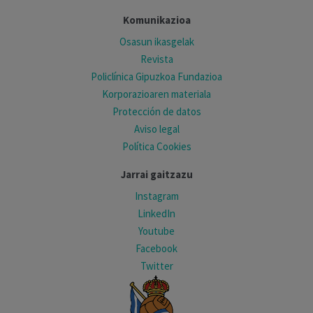
Komunikazioa
Osasun ikasgelak
Revista
Policlínica Gipuzkoa Fundazioa
Korporazioaren materiala
Protección de datos
Aviso legal
Política Cookies
Jarrai gaitzazu
Instagram
LinkedIn
Youtube
Facebook
Twitter