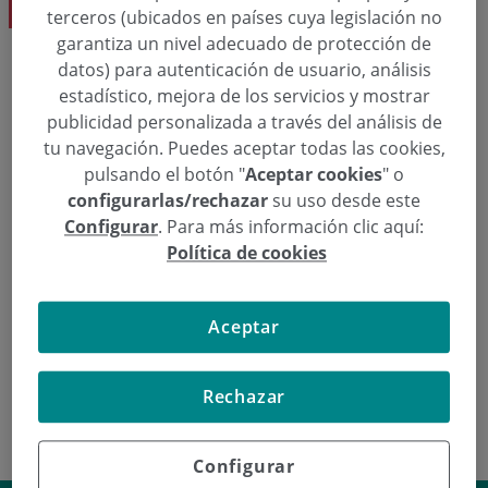
terceros (ubicados en países cuya legislación no
garantiza un nivel adecuado de protección de
datos) para autenticación de usuario, análisis
estadístico, mejora de los servicios y mostrar
Eskatu hitzordu bat
publicidad personalizada a través del análisis de
tu navegación. Puedes aceptar todas las cookies,
  943 50 20 40
Hitzordua eskatu
pulsando el botón "
Aceptar cookies
" o
configurarlas/rechazar
su uso desde este
Configurar
. Para más información clic aquí:
Política de cookies
Nefrologia
Jhon Alexander Camacho Ruidiaz
Aceptar
Dk.
Rechazar
Configurar