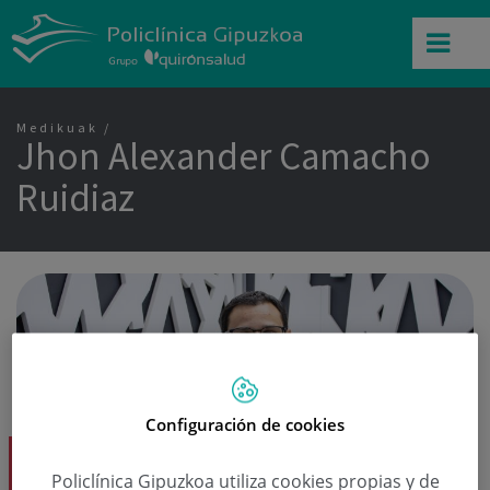
Medikuak
Jhon Alexander Camacho
Ruidiaz
Configuración de cookies
Jhon Alexander Camacho Ruidiaz Dk.
Policlínica Gipuzkoa utiliza cookies propias y de
Nefrologia