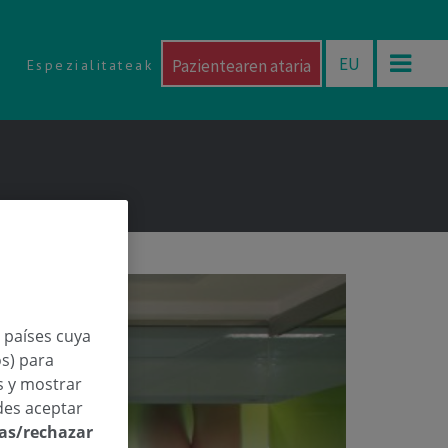
EU
Pazientearen ataria
Espezialitateak
n países cuya
os) para
os y mostrar
des aceptar
las/rechazar