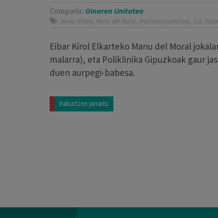
Categoría:
Oinaren Unitatea
,
,
,
Javier Alfaro
Manu del Moral
Mascara protectora
S.D. Eiba
Eibar Kirol Elkarteko Manu del Moral jokal
malarra), eta Poliklinika Gipuzkoak gaur j
duen aurpegi-babesa.
Irakurtzen jarraitu