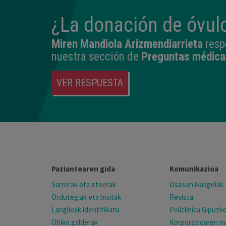
¿La donación de óvulo
Miren Mandiola Arizmendiarrieta
resp
nuestra sección de
Preguntas médica
VER RESPUESTA
Paziantearen gida
Komunikazioa
Sarrerak eta irteerak
Osasun ikasgelak
Ordutegiak eta bisitak
Revista
Langileak identifikatu
Policlínica Gipuz
Ohiko galderak
Korporazioaren ma