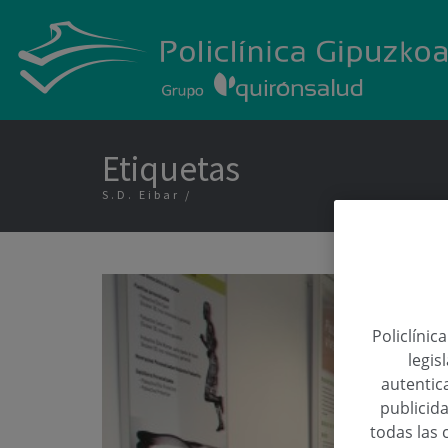
Etiquetas
S.D. Eibar
Policlínic
legis
autentica
publicida
todas las 