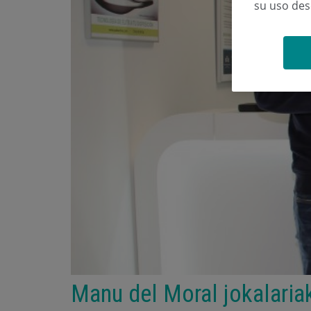
su uso de
Manu del Moral jokalaria