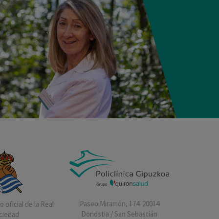
Paseo Miramón, 174. 20014
 oficial de la Real
Donostia / San Sebastián
ciedad