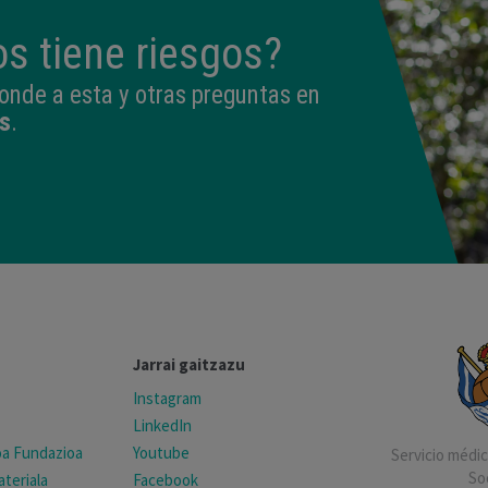
s tiene riesgos?
onde a esta y otras preguntas en
s
.
Jarrai gaitzazu
Instagram
LinkedIn
koa Fundazioa
Youtube
Servicio médico
So
teriala
Facebook