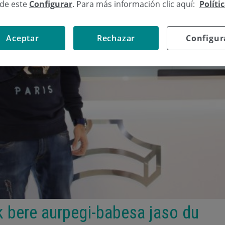
sde este
Configurar
. Para más información clic aquí:
Políti
Aceptar
Rechazar
Configur
k bere aurpegi-babesa jaso du