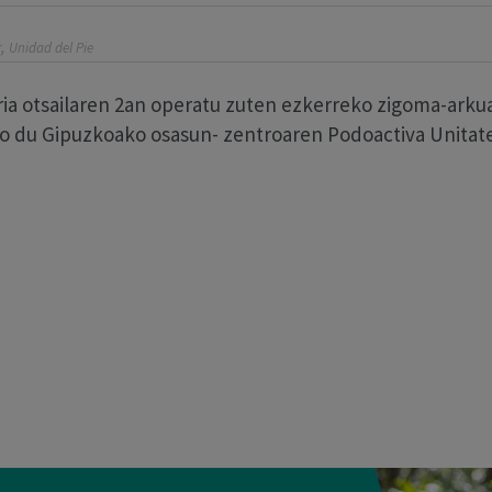
,
r
Unidad del Pie
aria otsailaren 2an operatu zuten ezkerreko zigoma-ark
aso du Gipuzkoako osasun- zentroaren Podoactiva Unitat