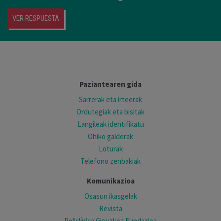
VER RESPUESTA
Paziantearen gida
Sarrerak eta irteerak
Ordutegiak eta bisitak
Langileak identifikatu
Ohiko galderak
Loturak
Telefono zenbakiak
Komunikazioa
Osasun ikasgelak
Revista
Policlínica Gipuzkoa Fundazioa