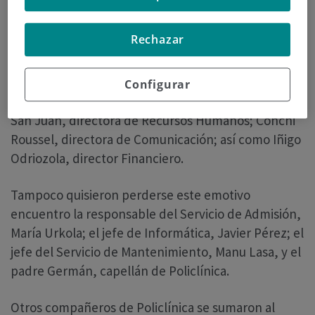
emocionadas por el apoyo recibido por parte de sus
compañeros.
Rechazar
Al acto asistió el cuadro directivo de Policlínica,
como el Dr. Antonio Arraiza, director médico;
Configurar
Arantxa Sistiaga, directora de Enfermería; Kontxi
San Juan, directora de Recursos Humanos; Conchi
Roussel, directora de Comunicación; así como Iñigo
Odriozola, director Financiero.
Tampoco quisieron perderse este emotivo
encuentro la responsable del Servicio de Admisión,
María Urkola; el jefe de Informática, Javier Pérez; el
jefe del Servicio de Mantenimiento, Manu Lasa, y el
padre Germán, capellán de Policlínica.
Otros compañeros de Policlínica se sumaron al