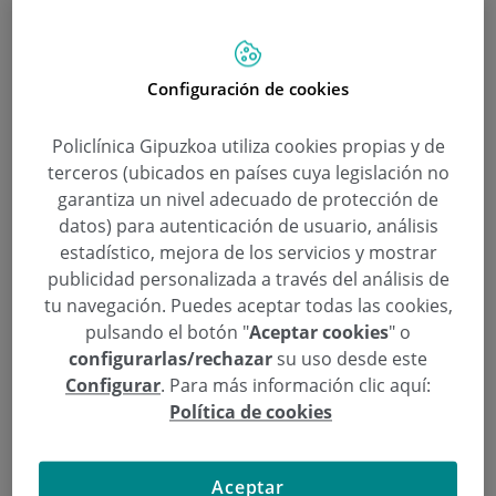
a las personas que este año cumplen 25 años
trabajando en la clínica, ocasión que aprovecharon
para brindar por las fiestas navideñas y el nuevo
Configuración de cookies
año.
Policlínica Gipuzkoa utiliza cookies propias y de
El doctor Ignacio Gallo, presidente en funciones de
terceros (ubicados en países cuya legislación no
Policlínica y el doctor Javier Montes, miembro del
garantiza un nivel adecuado de protección de
Consejo de Administración, fueron los encargados
datos) para autenticación de usuario, análisis
de hacer entrega de un reloj a cada homenajeada a
estadístico, mejora de los servicios y mostrar
modo de reconocimiento por la labor y el esfuerzo
publicidad personalizada a través del análisis de
realizado a lo largo de todos estos años.
tu navegación. Puedes aceptar todas las cookies,
pulsando el botón "
Aceptar cookies
" o
Las homenajeadas, Arantxa López de Goikoetxea,
configurarlas/rechazar
su uso desde este
Configurar
. Para más información clic aquí:
María Teresa Múgica, María José Elósegui, Ingrid
Política de cookies
Arrázola, Miriam Soria y Mª Sol Pérez, que
estuvieron acompañadas por familiares y amigos,
recibieron este reconocimiento con gran ilusión y
Aceptar