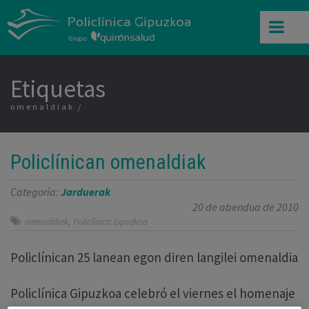
Etiquetas
omenaldiak
Policlínican omenaldiak
Categoría:
Jarduerak
20 de abendua de 2010
,
omenaldiak
Policlínica Gipuzkoa
Policlínican 25 lanean egon diren langilei omenaldia
Policlínica Gipuzkoa celebró el viernes el homenaje