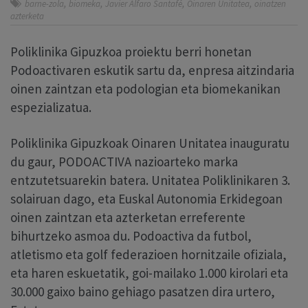
,
,
,
,
barne-zola
biomeka
Javier Alfaro Santafé
Oinaren Unitatea
oinatzen
azterketa
Poliklinika Gipuzkoa proiektu berri honetan
Podoactivaren eskutik sartu da, enpresa aitzindaria
oinen zaintzan eta podologian eta biomekanikan
espezializatua.
Poliklinika Gipuzkoak Oinaren Unitatea inauguratu
du gaur, PODOACTIVA nazioarteko marka
entzutetsuarekin batera. Unitatea Poliklinikaren 3.
solairuan dago, eta Euskal Autonomia Erkidegoan
oinen zaintzan eta azterketan erreferente
bihurtzeko asmoa du. Podoactiva da futbol,
atletismo eta golf federazioen hornitzaile ofiziala,
eta haren eskuetatik, goi-mailako 1.000 kirolari eta
30.000 gaixo baino gehiago pasatzen dira urtero,