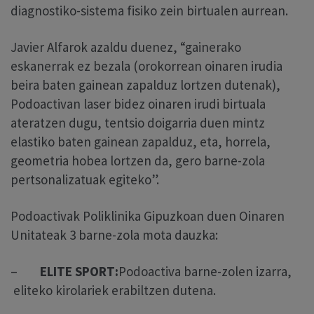
diagnostiko-sistema fisiko zein birtualen aurrean.
Javier Alfarok azaldu duenez, “gainerako
eskanerrak ez bezala (orokorrean oinaren irudia
beira baten gainean zapalduz lortzen dutenak),
Podoactivan laser bidez oinaren irudi birtuala
ateratzen dugu, tentsio doigarria duen mintz
elastiko baten gainean zapalduz, eta, horrela,
geometria hobea lortzen da, gero barne-zola
pertsonalizatuak egiteko”.
Podoactivak Poliklinika Gipuzkoan duen Oinaren
Unitateak 3 barne-zola mota dauzka:
–
ELITE SPORT:
Podoactiva barne-zolen izarra,
eliteko kirolariek erabiltzen dutena.