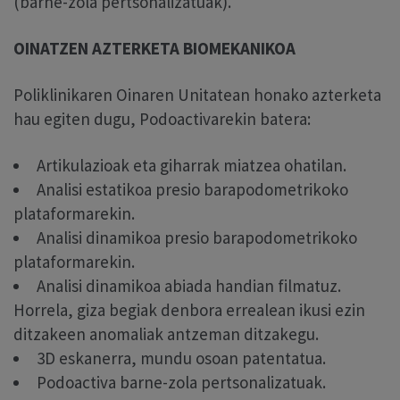
(barne-zola pertsonalizatuak).
OINATZEN AZTERKETA BIOMEKANIKOA
Poliklinikaren Oinaren Unitatean honako azterketa
hau egiten dugu, Podoactivarekin batera:
Artikulazioak eta giharrak miatzea ohatilan.
Analisi estatikoa presio barapodometrikoko
plataformarekin.
Analisi dinamikoa presio barapodometrikoko
plataformarekin.
Analisi dinamikoa abiada handian filmatuz.
Horrela, giza begiak denbora errealean ikusi ezin
ditzakeen anomaliak antzeman ditzakegu.
3D eskanerra, mundu osoan patentatua.
Podoactiva barne-zola pertsonalizatuak.