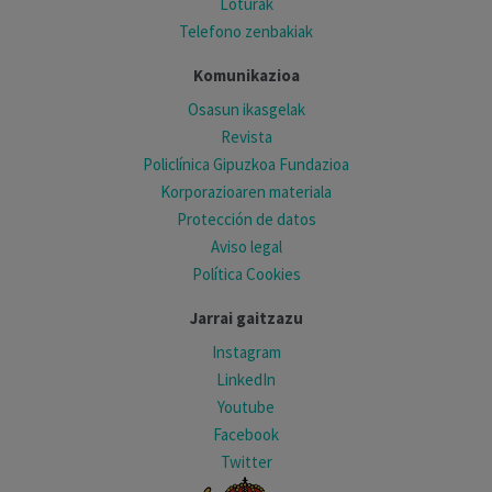
Loturak
Telefono zenbakiak
Komunikazioa
Osasun ikasgelak
Revista
Policlínica Gipuzkoa Fundazioa
Korporazioaren materiala
Protección de datos
Aviso legal
Política Cookies
Jarrai gaitzazu
Instagram
LinkedIn
Youtube
Facebook
Twitter