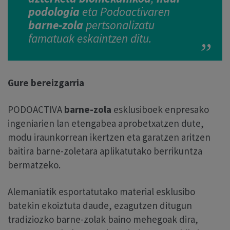
podologia
eta Podoactivaren
barne-zola
pertsonalizatu
famatuak eskaintzen ditu.
Gure bereizgarria
PODOACTIVA
barne-zola
esklusiboek enpresako
ingeniarien lan etengabea aprobetxatzen dute,
modu iraunkorrean ikertzen eta garatzen aritzen
baitira barne-zoletara aplikatutako berrikuntza
bermatzeko.
Alemaniatik esportatutako material esklusibo
batekin ekoiztuta daude, ezagutzen ditugun
tradiziozko barne-zolak baino mehegoak dira,