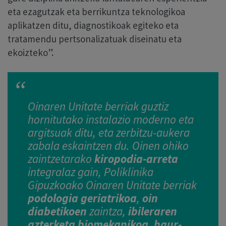
eta ezagutzak eta berrikuntza teknologikoa
aplikatzen ditu, diagnostikoak egiteko eta
tratamendu pertsonalizatuak diseinatu eta
ekoizteko”.
Oinaren Unitate berriak guztiz
hornitutako instalazio moderno eta
argitsuak ditu, eta zerbitzu-aukera
zabala eskaintzen du. Oinen ohiko
zaintzetarako
kiropodia-arreta
integralaz gain, Poliklinika
Gipuzkoako Oinaren Unitate berriak
podologia geriatrikoa
,
oin
diabetikoen
zaintza,
ibileraren
azterketa biomekanikoa
,
haur-