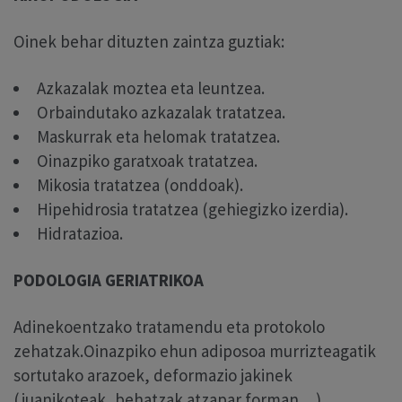
Oinek behar dituzten zaintza guztiak:
Azkazalak moztea eta leuntzea.
Orbaindutako azkazalak tratatzea.
Maskurrak eta helomak tratatzea.
Oinazpiko garatxoak tratatzea.
Mikosia tratatzea (onddoak).
Hipehidrosia tratatzea (gehiegizko izerdia).
Hidratazioa.
PODOLOGIA GERIATRIKOA
Adinekoentzako tratamendu eta protokolo
zehatzak.Oinazpiko ehun adiposoa murrizteagatik
sortutako arazoek, deformazio jakinek
(juanikoteak, behatzak atzapar forman…),