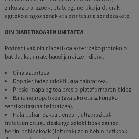
zirkulazio-arazoek, etab. eguneroko jarduerak
egiteko eragozpenak eta ezintasuna sor dezakete.
OIN DIABETIKOAREN UNITATEA
Podoactivak oin diabetikoa aztertzeko protokolo
bat dauka, urrats hauei jarraitzen diena:
Oina aztertzea.
Doppler bidez odol-fluxua baloratzea.
Presio-mapa egitea presio-plataformaren bidez.
Bahe neuropatikoa (azaleko eta sakoneko
sentikortasuna baloratzea).
Hala beharrezkoa denean, ultzerazioak
tratatzen ditugu deskarga selektiboak eginez,
behin-behinekoak (feltroak) zein behin betikoak