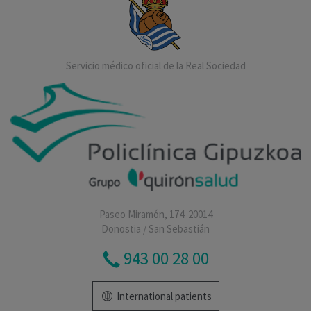
Servicio médico oficial de la Real Sociedad
Paseo Miramón, 174. 20014
Donostia / San Sebastián
943 00 28 00
International patients