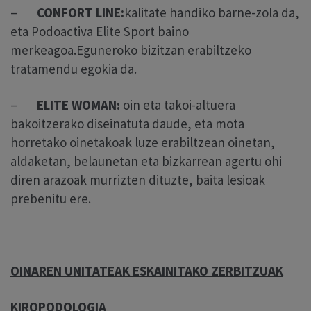
–
CONFORT LINE:
kalitate handiko barne-zola da,
eta Podoactiva Elite Sport baino
merkeagoa.Eguneroko bizitzan erabiltzeko
tratamendu egokia da.
–
ELITE WOMAN:
oin eta takoi-altuera
bakoitzerako diseinatuta daude, eta mota
horretako oinetakoak luze erabiltzean oinetan,
aldaketan, belaunetan eta bizkarrean agertu ohi
diren arazoak murrizten dituzte, baita lesioak
prebenitu ere.
OINAREN UNITATEAK ESKAINITAKO ZERBITZUAK
KIROPODOLOGIA