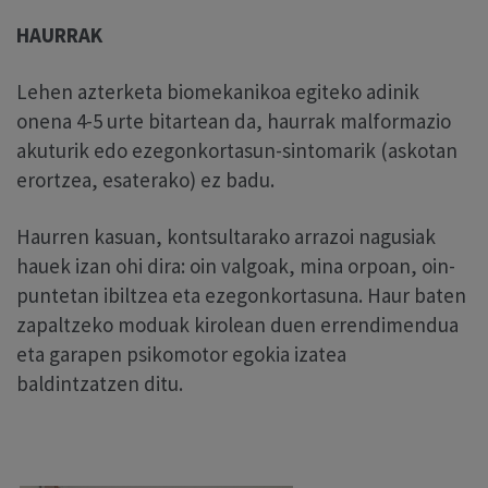
HAURRAK
Lehen azterketa biomekanikoa egiteko adinik
onena 4-5 urte bitartean da, haurrak malformazio
akuturik edo ezegonkortasun-sintomarik (askotan
erortzea, esaterako) ez badu.
Haurren kasuan, kontsultarako arrazoi nagusiak
hauek izan ohi dira: oin valgoak, mina orpoan, oin-
puntetan ibiltzea eta ezegonkortasuna. Haur baten
zapaltzeko moduak kirolean duen errendimendua
eta garapen psikomotor egokia izatea
baldintzatzen ditu.