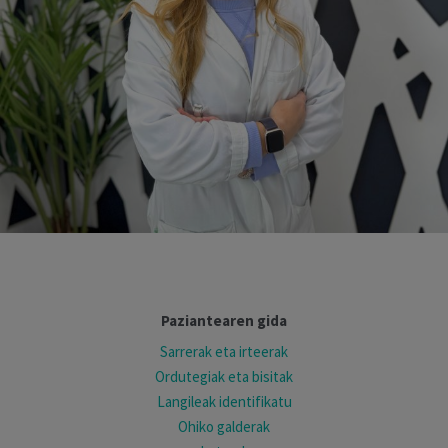
Paziantearen gida
Sarrerak eta irteerak
Ordutegiak eta bisitak
Langileak identifikatu
Ohiko galderak