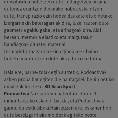
erosotasuna hobetzen dute, indargetzea bikaina
dutenez erantzun dinamiko hobea eskaintzen
dute, transpirazio ezin hobea daukate eta oinetako
izergarriekin bateragarriak dira, luze irauten dute
geometria galdu gabe, eta arinagoak dira. Aldi
berean, memoria elastiko eta malgutasun
handiagoak dituzte, material
termodeformagarriarekin egindakoek baino
hobeto mantentzen dutelako jatorrizko forma.
Hala ere, barne-zolak egin aurretik, Podoactivak
azken proba bat egiten die hautagaiei, behin betiko
emaitzak lortzeko:
3D Scan Sport
Podoactiva
.Nazioartean patentatu duten 3
dimentsiotako eskaner bat da, eta Podoactivak
garatu du esklusiboki.Hain zuzen ere, eskaner hori
dute bereizgarri oin-moldeak egiteko beste