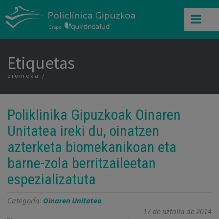
Etiquetas
biomeka
Poliklinika Gipuzkoak Oinaren
Unitatea ireki du, oinatzen
azterketa biomekanikoan eta
barne-zola berritzaileetan
espezializatuta
Categoría:
Oinaren Unitatea
17 de uztaila de 2014