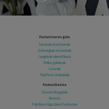
Paziantearen gida
Sarrerak eta irteerak
Ordutegiak eta bisitak
Langileak identifikatu
Ohiko galderak
Loturak
Telefono zenbakiak
Komunikazioa
Osasun ikasgelak
Revista
Policlínica Gipuzkoa Fundazioa