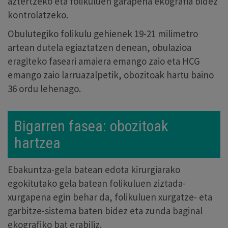
aztertzeko eta folikuluen garapena ekografia bidez
kontrolatzeko.
Obulutegiko folikulu gehienek 19-21 milimetro
artean dutela egiaztatzen denean, obulazioa
eragiteko faseari amaiera emango zaio eta HCG
emango zaio larruazalpetik, obozitoak hartu baino
36 ordu lehenago.
Bigarren fasea: obozitoak
hartzea
Ebakuntza-gela batean edota kirurgiarako
egokitutako gela batean folikuluen ziztada-
xurgapena egin behar da, folikuluen xurgatze- eta
garbitze-sistema baten bidez eta zunda baginal
ekografiko bat erabiliz.