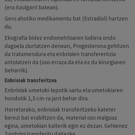
(era itzulgarri batean).
Gero ahotiko medikamentu bat (Estradiol) hartzen
du.
Ekografia bidez endometrioaren lodiera ondo
dagoela ziurtatzen denean, Progesterona gehitzen
da tratamendura eta enbrioien transferentzia
antolatzen da (oso erraza da eta ez du kirurgiaren
beharrik).
Enbrioiak transferitzea
Enbrioiak umetoki-lepotik sartu eta umetokiaren
hondotik 1,5 cm-ra jarri behar dira.
Horretarako, enbrioiak transferitzeko kateter
berezi bat erabiltzen da, material oso malguaz
egina, umetokian kalterik egin ez dezan. Gehienez
3 enbrioi transferitu daitezke.