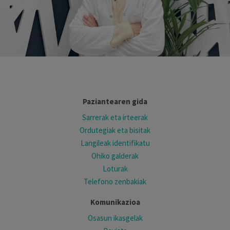
Paziantearen gida
Sarrerak eta irteerak
Ordutegiak eta bisitak
Langileak identifikatu
Ohiko galderak
Loturak
Telefono zenbakiak
Komunikazioa
Osasun ikasgelak