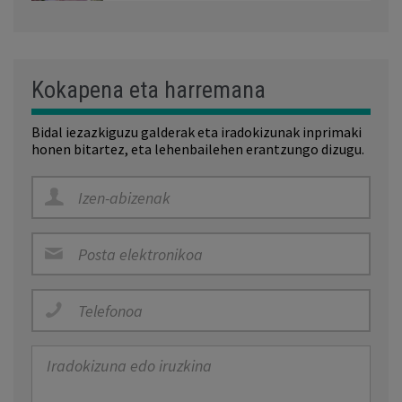
Kokapena eta harremana
Bidal iezazkiguzu galderak eta iradokizunak inprimaki
honen bitartez, eta lehenbailehen erantzungo dizugu.