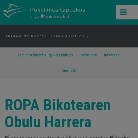
Unidad de Reproducción Asistida
Laguntza Bidezko Ugalketa Unitatea
Pazienteak
Informazio
Emaileak
ROPA Bikotearen
Obulu Harrera
Bi emakumez osatutako bikotea Laguntza Bidezko