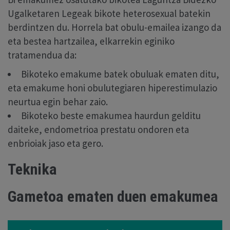
Ugalketaren Legeak bikote heterosexual batekin
berdintzen du. Horrela bat obulu-emailea izango da
eta bestea hartzailea, elkarrekin eginiko
tratamendua da:
Bikoteko emakume batek obuluak ematen ditu,
eta emakume honi obulutegiaren hiperestimulazio
neurtua egin behar zaio.
Bikoteko beste emakumea haurdun gelditu
daiteke, endometrioa prestatu ondoren eta
enbrioiak jaso eta gero.
Teknika
Gametoa ematen duen emakumea