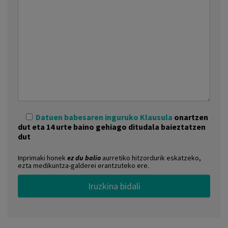
Datuen babesaren inguruko Klausula
onartzen
dut eta 14 urte baino gehiago ditudala baieztatzen
dut
Inprimaki honek
ez du balio
aurretiko hitzordurik eskatzeko,
ezta medikuntza-galderei erantzuteko ere.