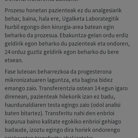
Prozesu honetan pazienteak ez du analgesiarik
behar, baina, hala ere, Ugalketa Laborategitik
hurbil egongo den kirurgia-area batean egin
beharko da prozesua. Ebakuntza-gelan ordu erdiz
geldirik egon beharko du pazienteak eta ondoren,
24 orduz guztiz geldirik egon beharko du bere
etxean.
Fase luteoan beharrezkoa da progesterona
mikronizatuaren laguntza, eta bagina bidez
emango zaio. Transferentzia ostean 14 egun igaro
direnean, pazienteak hilekorik izan ez badu,
haurdunaldiaren testa egingo zaio (odol analisi
baten bitartez). Transferitu nahi den enbrioi
kopurua baino kalitate egokiko enbrioi gehiago
badaude, izoztu egingo dira horiek ondorengo