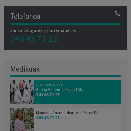
Telefonoa
Jar zaitez gurekin harremanetan
943 43 71 25
Medikuak
Zerbitzu burua
García Giménez, Miguel Dk.
943 43 71 25
Mandiola Arizmendiarrieta, Miren Dk.
943 43 71 25