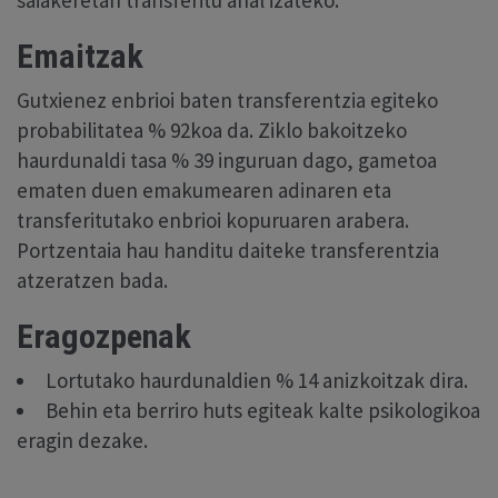
saiakeretan transferitu ahal izateko.
Emaitzak
Gutxienez enbrioi baten transferentzia egiteko
probabilitatea % 92koa da. Ziklo bakoitzeko
haurdunaldi tasa % 39 inguruan dago, gametoa
ematen duen emakumearen adinaren eta
transferitutako enbrioi kopuruaren arabera.
Portzentaia hau handitu daiteke transferentzia
atzeratzen bada.
Eragozpenak
Lortutako haurdunaldien % 14 anizkoitzak dira.
Behin eta berriro huts egiteak kalte psikologikoa
eragin dezake.