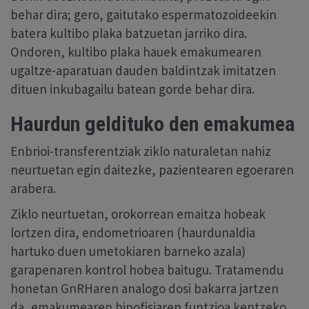
behar dira; gero, gaitutako espermatozoideekin
batera kultibo plaka batzuetan jarriko dira.
Ondoren, kultibo plaka hauek emakumearen
ugaltze-aparatuan dauden baldintzak imitatzen
dituen inkubagailu batean gorde behar dira.
Haurdun geldituko den emakumea
Enbrioi-transferentziak ziklo naturaletan nahiz
neurtuetan egin daitezke, pazientearen egoeraren
arabera.
Ziklo neurtuetan, orokorrean emaitza hobeak
lortzen dira, endometrioaren (haurdunaldia
hartuko duen umetokiaren barneko azala)
garapenaren kontrol hobea baitugu. Tratamendu
honetan GnRHaren analogo dosi bakarra jartzen
da, emakumearen hipofisiaren funtzioa kentzeko