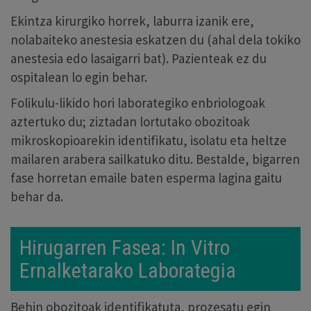
Ekintza kirurgiko horrek, laburra izanik ere,
nolabaiteko anestesia eskatzen du (ahal dela tokiko
anestesia edo lasaigarri bat). Pazienteak ez du
ospitalean lo egin behar.
Folikulu-likido hori laborategiko enbriologoak
aztertuko du; ziztadan lortutako obozitoak
mikroskopioarekin identifikatu, isolatu eta heltze
mailaren arabera sailkatuko ditu. Bestalde, bigarren
fase horretan emaile baten esperma lagina gaitu
behar da.
Hirugarren Fasea: In Vitro
Ernalketarako Laborategia
Behin obozitoak identifikatuta, prozesatu egin