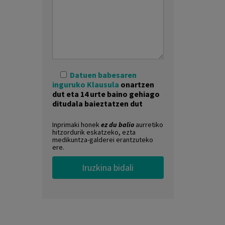
Datuen babesaren
inguruko Klausula
onartzen
dut eta 14 urte baino gehiago
ditudala baieztatzen dut
Inprimaki honek
ez du balio
aurretiko
hitzordurik eskatzeko, ezta
medikuntza-galderei erantzuteko
ere.