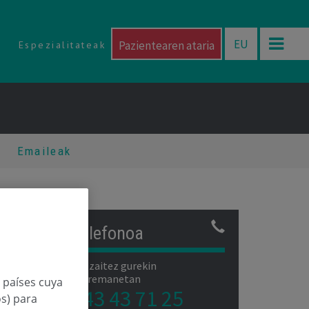
EU
Pazientearen ataria
Espezialitateak
o
Emaileak
Telefonoa
Jar zaitez gurekin
harremanetan
n países cuya
943 43 71 25
os) para
abarmen