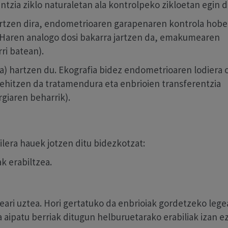
tzia ziklo naturaletan ala kontrolpeko zikloetan egin d
ortzen dira, endometrioaren garapenaren kontrola hobe
Haren analogo dosi bakarra jartzen da, emakumearen
ri batean).
a) hartzen du. Ekografia bidez endometrioaren lodiera
ehitzen da tratamendura eta enbrioien transferentzia
rgiaren beharrik).
lera hauek jotzen ditu bidezkotzat:
 erabiltzea.
eari uztea. Hori gertatuko da enbrioiak gordetzeko lege
aipatu berriak ditugun helburuetarako erabiliak izan e