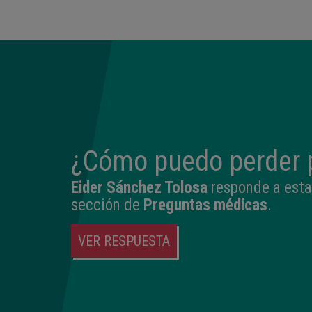
¿Cómo puedo perder 
Eider Sánchez Tolosa
responde a esta
sección de
Preguntas médicas
.
VER RESPUESTA