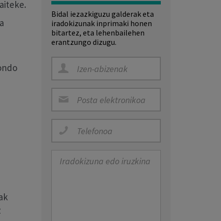
aiteke.
Bidal iezazkiguzu galderak eta
a
iradokizunak inprimaki honen
bitartez, eta lehenbailehen
erantzungo dizugu.
 ondo
ak
z