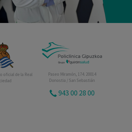
Paseo Miramón, 174. 20014
 oficial de la Real
Donostia / San Sebastián
ciedad
943 00 28 00