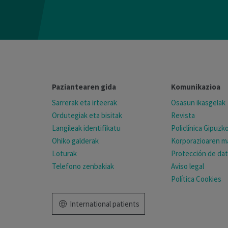
Paziantearen gida
Komunikazioa
Sarrerak eta irteerak
Osasun ikasgelak
Ordutegiak eta bisitak
Revista
Langileak identifikatu
Policlínica Gipuz
Ohiko galderak
Korporazioaren ma
Loturak
Protección de da
Telefono zenbakiak
Aviso legal
Política Cookies
International patients