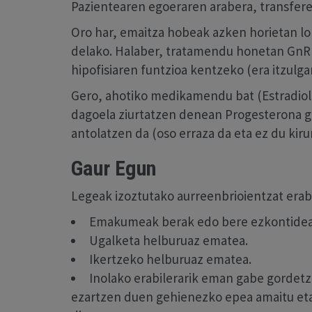
Pazientearen egoeraren arabera, transferen
Oro har, emaitza hobeak azken horietan l
delako. Halaber, tratamendu honetan GnR
hipofisiaren funtzioa kentzeko (era itzulgar
Gero, ahotiko medikamendu bat (Estradiol
dagoela ziurtatzen denean Progesterona g
antolatzen da (oso erraza da eta ez du kiru
Gaur Egun
Legeak izoztutako aurreenbrioientzat erabi
Emakumeak berak edo bere ezkontideak
Ugalketa helburuaz ematea.
Ikertzeko helburuaz ematea.
Inolako erabilerarik eman gabe gordetz
ezartzen duen gehienezko epea amaitu eta 