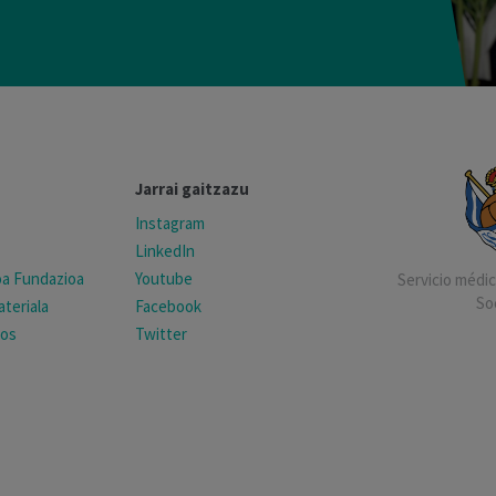
Jarrai gaitzazu
Instagram
LinkedIn
koa Fundazioa
Youtube
Servicio médico
So
teriala
Facebook
tos
Twitter