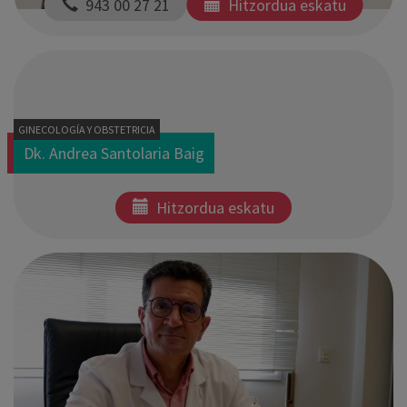
  943 00 27 21
Hitzordua eskatu
GINECOLOGÍA Y OBSTETRICIA
Dk. Andrea Santolaria Baig
Hitzordua eskatu