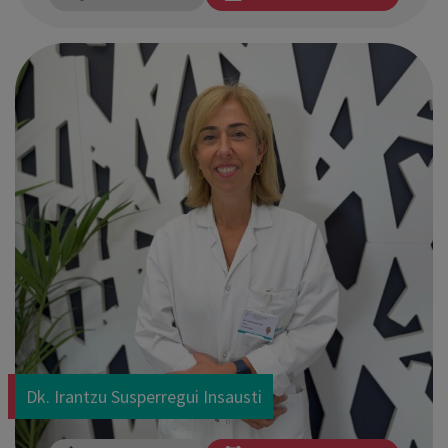
Dk. Irantzu Susperregui Insausti