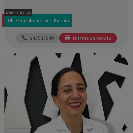
DERMATOLOGIA
Dk. Gonzalo Serrano Ibarbia
  943502049
Hitzordua eskatu