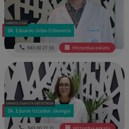
KARDIOLOGIA
Dk. Eduardo Uribe-Echeverría
  943 00 27 55
Hitzordua eskatu
GINEKOLOGIA ETA OBSTETRIZIA
Dk. Edurne Uzcudun Jáuregui
   943 00 27 21
Hitzordua eskatu