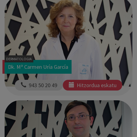
DERMATOLOGIA
Dk. Mª Carmen Uría García
  943 50 20 49
Hitzordua eskatu