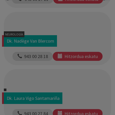
NEUROLOGÍA
Dk. Nadège Van Blercom
  943 00 28 18
Hitzordua eskatu
Dk. Laura Vigo Santamariña
  943 00 27 84
Hitzordua eskatu