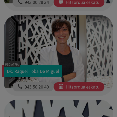
  943 00 28 34
Hitzordua eskatu
PEDIATRIA
Dk. Raquel Toba De Miguel
  943 50 20 40
Hitzordua eskatu