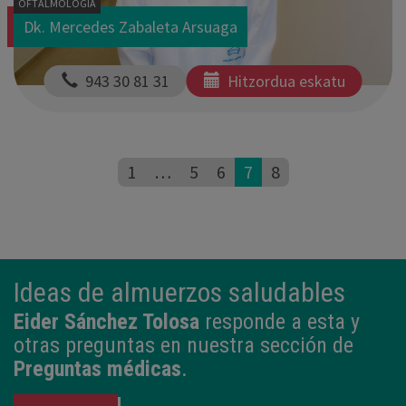
OFTALMOLOGIA
Dk. Mercedes Zabaleta Arsuaga
  943 30 81 31
Hitzordua eskatu
1
…
5
6
7
8
Ideas de almuerzos saludables
Eider Sánchez Tolosa
responde a esta y
otras preguntas en nuestra sección de
Preguntas médicas
.