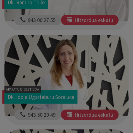
Dk. Ramiro Trillo
  943 00 27 55
Hitzordua eskatu
APARATU DIGESTIBOA
Dk. Idoia Ugarteburu Soraluce
  943 50 20 49
Hitzordua eskatu