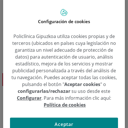
  943 30 81 28
Hitzordua eskatu
Configuración de cookies
Policlínica Gipuzkoa utiliza cookies propias y de
terceros (ubicados en países cuya legislación no
garantiza un nivel adecuado de protección de
datos) para autenticación de usuario, análisis
estadístico, mejora de los servicios y mostrar
publicidad personalizada a través del análisis de
REHABILITACIÓN RESPIRATORIA
tu navegación. Puedes aceptar todas las cookies,
Dk. Itxaso Sayago Reza
pulsando el botón "
Aceptar cookies
" o
configurarlas/rechazar
su uso desde este
  943 50 20 49
Hitzordua eskatu
Configurar
. Para más información clic aquí:
Política de cookies
Aceptar