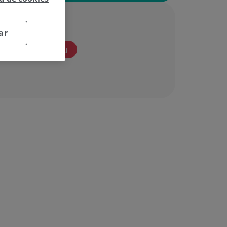
bat
ar
Hitzordua eskatu