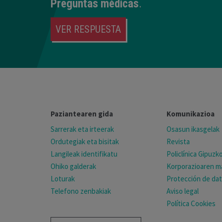
Preguntas médicas
.
VER RESPUESTA
Paziantearen gida
Komunikazioa
Sarrerak eta irteerak
Osasun ikasgelak
Ordutegiak eta bisitak
Revista
Langileak identifikatu
Policlínica Gipuz
Ohiko galderak
Korporazioaren ma
Loturak
Protección de da
Telefono zenbakiak
Aviso legal
Política Cookies