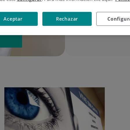
Eskatu hitzordu 
Aceptar
Rechazar
Configur
a Dk.
  943 30 81 31