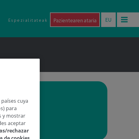
EU
Pazientearen ataria
Espezialitateak
n países cuya
Arsuaga Dk.
os) para
os y mostrar
des aceptar
las/rechazar
ca de cookies