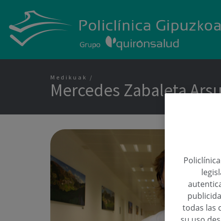
Medikuak
Mercedes Zabaleta Ars
Policlínic
legis
autentica
publicida
todas las 
su uso de