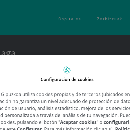
Ospitalea
Zerbitzuak
uaga
Configuración de cookies
Oftalmologia
a Gipuzkoa utiliza cookies propias y de terceros (ubicados e
Mercedes Zabaleta 
lación no garantiza un nivel adecuado de protección de dat
ción de usuario, análisis estadístico, mejora de los servici
d personalizada a través del análisis de tu navegación. Pue
cookies, pulsando el botón "
Aceptar cookies
" o
configurar
sde este
Configurar
. Para más información clic aquí:
Políti