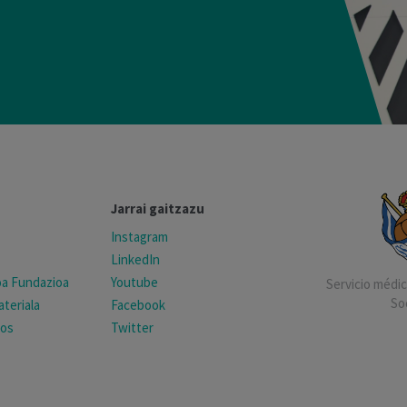
Jarrai gaitzazu
Instagram
LinkedIn
koa Fundazioa
Youtube
Servicio médico
So
teriala
Facebook
tos
Twitter