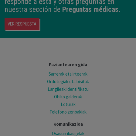
responde a esta y otras preguntas en
nuestra sección de
Preguntas médicas
.
VER RESPUESTA
Paziantearen gida
Sarrerak eta irteerak
Ordutegiak eta bisitak
Langileak identifikatu
Ohiko galderak
Loturak
Telefono zenbakiak
Komunikazioa
Osasun ikasgelak