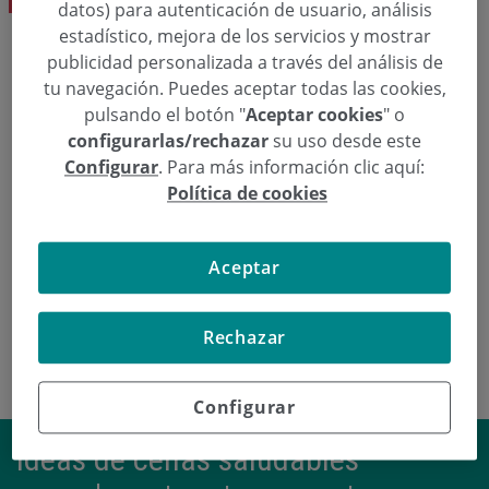
datos) para autenticación de usuario, análisis
estadístico, mejora de los servicios y mostrar
publicidad personalizada a través del análisis de
Eskatu hitzordu bat
tu navegación. Puedes aceptar todas las cookies,
pulsando el botón "
Aceptar cookies
" o
configurarlas/rechazar
su uso desde este
  943 00 28 34
Hitzordua eskatu
Configurar
. Para más información clic aquí:
Política de cookies
Aceptar
M. Mar Zabalo Arrieta Dk.
Rechazar
Configurar
Ideas de cenas saludables