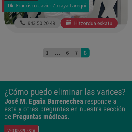
Dk. Francisco Javier Zozaya Larequi
  943 50 20 49
Hitzordua eskatu
1
…
6
7
8
¿Cómo puedo eliminar las varices?
José M. Egaña Barrenechea
responde a
esta y otras preguntas en nuestra sección
de
Preguntas médicas
.
VER RESPUESTA