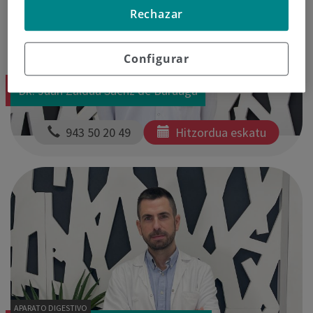
Rechazar
Configurar
TRAUMATOLOGIA
Dk. Juan Zaldua Saenz de Buruaga
  943 50 20 49
Hitzordua eskatu
APARATO DIGESTIVO