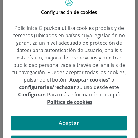
Día Internacional de la Felicidad
Configuración de cookies
Categoría:
Psikologia
Policlínica Gipuzkoa utiliza cookies propias y de
21 de martxoa de 2016
,
,
terceros (ubicados en países cuya legislación no
dia internacional de la felicidad
Diario Vasco
Susana González de la
Nava
garantiza un nivel adecuado de protección de
datos) para autenticación de usuario, análisis
La felicidad se define como un estado o emoción al
estadístico, mejora de los servicios y mostrar
que una persona llega tras alcanzar alguna meta o
publicidad personalizada a través del análisis de
tu navegación. Puedes aceptar todas las cookies,
un propósito. Relacionada con la satisfacción, la
pulsando el botón "
Aceptar cookies
" o
psicóloga
Susana González
, de Policlínica Gipuzkoa,
configurarlas/rechazar
su uso desde este
asegura que
siempre se llega a ella “desde el
Configurar
. Para más información clic aquí:
interior”
y destaca que es una condición
Política de cookies
“subjetiva” y “relativa”, lo que explica que algunas
cosas hagan felices a unas personas pero no a otras.
Aceptar
Cada 20 de marzo se celebra el
Día Internacional