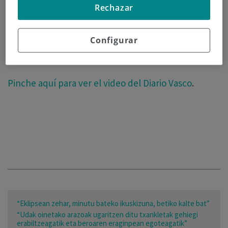
de la Felicidad
, algo que es menos trivial de lo que
Rechazar
pudiera parecer. Tras esta declaración de la ONU
está la voluntad de hacer visible a millones de
Configurar
personas que están lejos de poder considerarse
felices.
Pinche aquí para ver el video del Diario Vasco
.
“Eklipsean zehar, minutu bateko ikuskizuna, betiko kalte bat”
“Udak oinetako arazoak ugaritzen ditu txankletak gehiegi
erabiltzeagatik eta beroaren eraginpean egoteagatik”