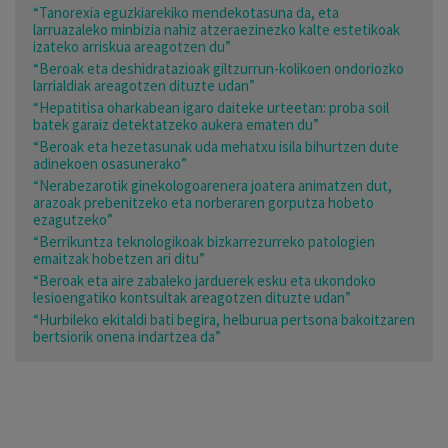
“Tanorexia eguzkiarekiko mendekotasuna da, eta
larruazaleko minbizia nahiz atzeraezinezko kalte estetikoak
izateko arriskua areagotzen du”
“Beroak eta deshidratazioak giltzurrun-kolikoen ondoriozko
larrialdiak areagotzen dituzte udan”
“Hepatitisa oharkabean igaro daiteke urteetan: proba soil
batek garaiz detektatzeko aukera ematen du”
“Beroak eta hezetasunak uda mehatxu isila bihurtzen dute
adinekoen osasunerako”
“Nerabezarotik ginekologoarenera joatera animatzen dut,
arazoak prebenitzeko eta norberaren gorputza hobeto
ezagutzeko”
“Berrikuntza teknologikoak bizkarrezurreko patologien
emaitzak hobetzen ari ditu”
“Beroak eta aire zabaleko jarduerek esku eta ukondoko
lesioengatiko kontsultak areagotzen dituzte udan”
“Hurbileko ekitaldi bati begira, helburua pertsona bakoitzaren
bertsiorik onena indartzea da”