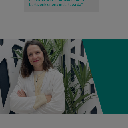
bertsiorik onena indartzea da”