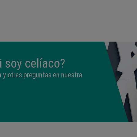
 soy celíaco?
 y otras preguntas en nuestra