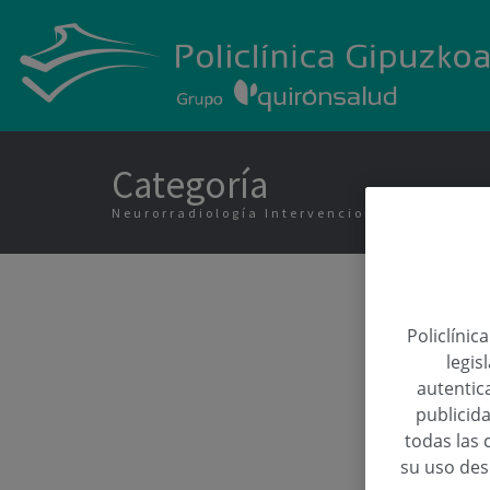
Categoría
Neurorradiología Intervencionista
Policlínic
legis
autentica
publicida
todas las 
su uso de