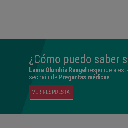
¿Cómo puedo saber si
Laura Olondris Rengel
responde a esta
sección de
Preguntas médicas
.
VER RESPUESTA