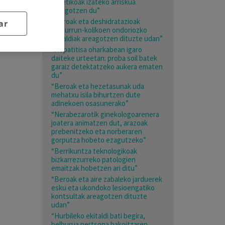
estetikoak izateko arriskua
areagotzen du”
“Beroak eta deshidratazioak
ar
giltzurrun-kolikoen ondoriozko
larrialdiak areagotzen dituzte udan”
“Hepatitisa oharkabean igaro
daiteke urteetan: proba soil batek
garaiz detektatzeko aukera ematen
du”
“Beroak eta hezetasunak uda
mehatxu isila bihurtzen dute
adinekoen osasunerako”
“Nerabezarotik ginekologoarenera
joatera animatzen dut, arazoak
prebenitzeko eta norberaren
gorputza hobeto ezagutzeko”
“Berrikuntza teknologikoak
bizkarrezurreko patologien
emaitzak hobetzen ari ditu”
“Beroak eta aire zabaleko jarduerek
esku eta ukondoko lesioengatiko
kontsultak areagotzen dituzte
udan”
“Hurbileko ekitaldi bati begira,
helburua pertsona bakoitzaren