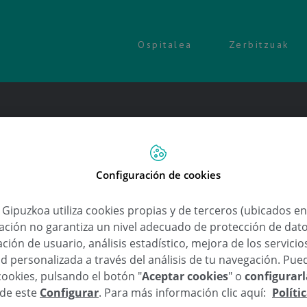
Ospitalea
Zerbitzuak
Configuración de cookies
a Gipuzkoa utiliza cookies propias y de terceros (ubicados e
lación no garantiza un nivel adecuado de protección de dat
ción de usuario, análisis estadístico, mejora de los servici
d personalizada a través del análisis de tu navegación. Pue
cookies, pulsando el botón "
Aceptar cookies
" o
configurar
sde este
Configurar
. Para más información clic aquí:
Políti