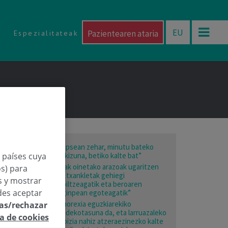
EU
Pazientearen ataria
Espezialitateak
“Eklipsean zehar, minutu bateko
n países cuya
ikuskizuna, betiko kalte bat”
“Udak oinetako arazoak ugaritzen
os) para
ditu txankletak gehiegi
os y mostrar
erabiltzeagatik eta beroaren
des aceptar
eraginpean egoteagatik”
“Tanorexia eguzkiarekiko
las/rechazar
mendekotasuna da, eta larruazaleko
ca de cookies
minbizia nahiz atzeraezinezko kalte