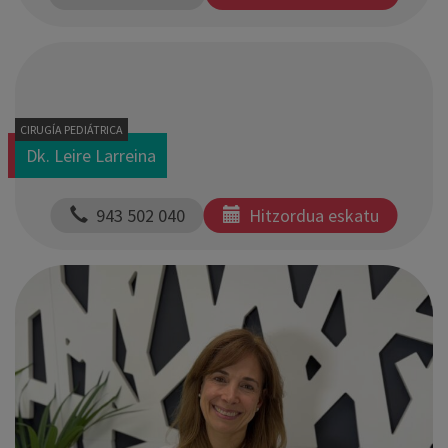
CIRUGÍA PEDIÁTRICA
Dk. Leire Larreina
  943 502 040
Hitzordua eskatu