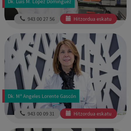
Dk. Luis M. Lopez Dominguez
  943 00 27 56
Hitzordua eskatu
Dk. Mª Angeles Lorente Gascón
  943 00 09 31
Hitzordua eskatu