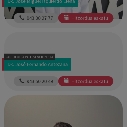
Dk. José Miguel Izquierdo Elena
  943 00 27 77
Hitzordua eskatu
RADIOLOGÍA INTERVENCIONISTA
Dk. José Fernando Antezana
  943 50 20 49
Hitzordua eskatu