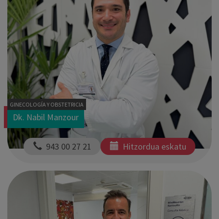
GINECOLOGÍA Y OBSTETRICIA
Dk. Nabil Manzour
  943 00 27 21
Hitzordua eskatu