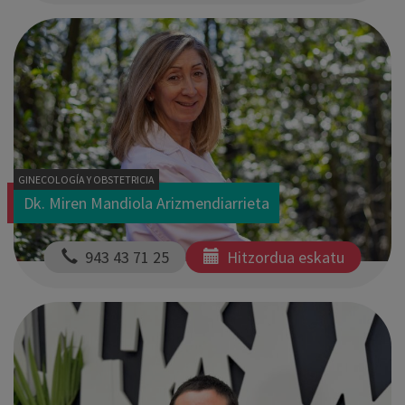
GINECOLOGÍA Y OBSTETRICIA
Dk. Miren Mandiola Arizmendiarrieta
  943 43 71 25
Hitzordua eskatu