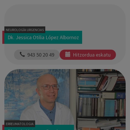
NEUROLOGÍA URGENCIAS
Dk. Jessica Otilia López Albornoz
  943 50 20 49
Hitzordua eskatu
ERREUMATOLOGIA