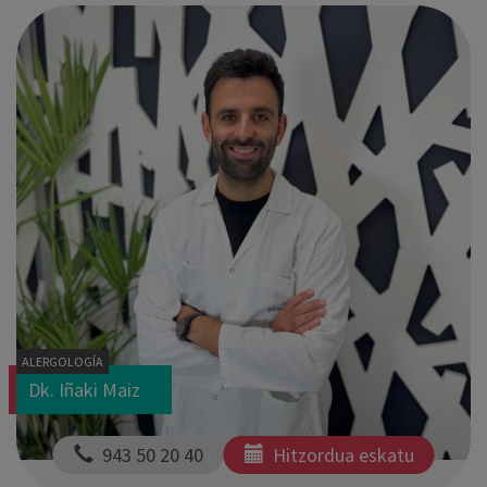
ALERGOLOGÍA
Dk. Iñaki Maiz
  943 50 20 40
Hitzordua eskatu