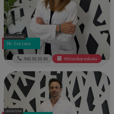
ALERGOLOGÍA
Dk. Eva Lasa
  943 50 20 40
Hitzordua eskatu
URGENTZIAK