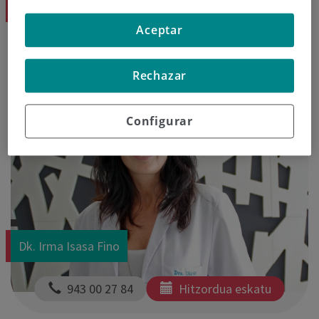
Dk. Cristina Irigoyen
Aceptar
  943 30 81 31
Hitzordua eskatu
Rechazar
Configurar
Dk. Irma Isasa Fino
  943 00 27 84
Hitzordua eskatu