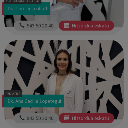
CIRUGÍA MAXILOFACIAL
Dk. Tim Liesenhoff
  943 50 20 40
Hitzordua eskatu
PEDIATRIA
Dk. Ana Cecilia Lopetegui
  943 50 20 40
Hitzordua eskatu