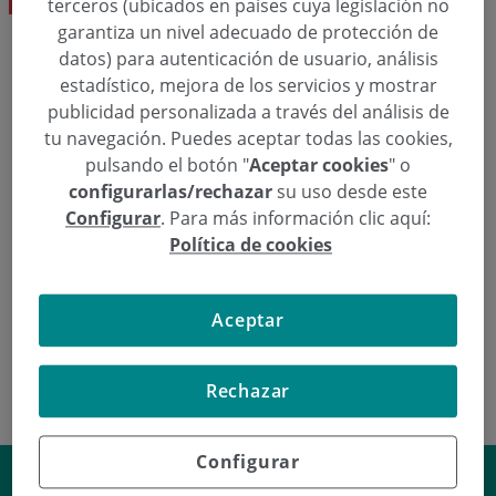
terceros (ubicados en países cuya legislación no
garantiza un nivel adecuado de protección de
datos) para autenticación de usuario, análisis
Eskatu hitzordu bat
estadístico, mejora de los servicios y mostrar
publicidad personalizada a través del análisis de
tu navegación. Puedes aceptar todas las cookies,
  943 50 20 49
Hitzordua eskatu
pulsando el botón "
Aceptar cookies
" o
configurarlas/rechazar
su uso desde este
Configurar
. Para más información clic aquí:
Política de cookies
Dermatologia
Ingrid Hiltun Dk.
Aceptar
Rechazar
Configurar
¿Por qué salen los orzuelos?