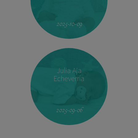
23:33
2.760 kg
46,5 cm
2025-10-09
Julia Aja
Echeverría
13:26
3,040 kg
49,5 cm
2025-09-06