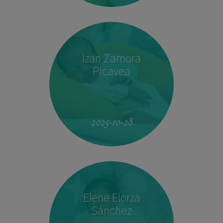
Izan Zamora
Picavea
09:17
3.410 kg
51,5 cm
2025-10-28
Elene Elorza
Sánchez