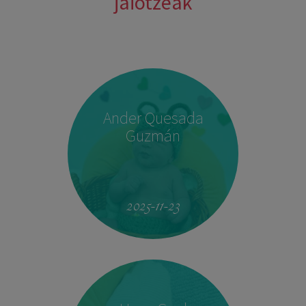
jaiotzeak
Ander Quesada
Guzmán
2025-11-23