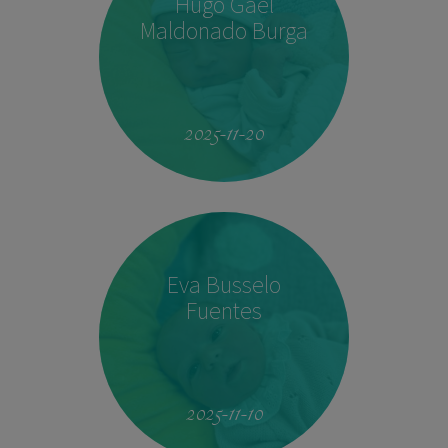
Hugo Gael
Maldonado Burga
19:51
4.160 kg
53 cm
2025-11-20
Eva Busselo
Fuentes
08:14
2,940 kg
50 cm
2025-11-10