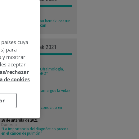
23 de urria de 2025
Donostia
Emakumearentzako arau berriak: osasun
integrala edozein adinetan
n países cuya
Egindako ikasgelak 2021
os) para
os y mostrar
15 de uztaila de 2021
des aceptar
Donostia
“Todos los avances en Oftalmología,
las/rechazar
PARA QUE LO VEAS CLARO”
ca de cookies
27 de maiatza de 2021
Donostia
«Que la obesidad no te amargue la vida»
25 de martxoa de 2021
ar
Donostia
«Novedoso por menos conocido en
Traumatología»
28 de urtarrila de 2021
Donostia
“La importancia del diagnóstico precoz
en el cáncer de pulmón”