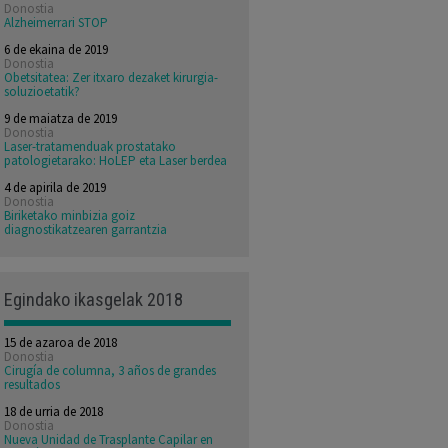
Donostia
Alzheimerrari STOP
6 de ekaina de 2019
Donostia
Obetsitatea: Zer itxaro dezaket kirurgia-
soluzioetatik?
9 de maiatza de 2019
Donostia
Laser-tratamenduak prostatako
patologietarako: HoLEP eta Laser berdea
4 de apirila de 2019
Donostia
Biriketako minbizia goiz
diagnostikatzearen garrantzia
Egindako ikasgelak 2018
15 de azaroa de 2018
Donostia
Cirugía de columna, 3 años de grandes
resultados
18 de urria de 2018
Donostia
Nueva Unidad de Trasplante Capilar en