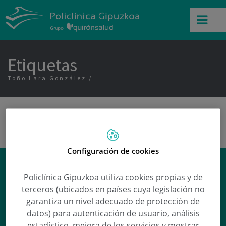
Etiquetas
Toño Lara González
Configuración de cookies
Efectos secundarios de la
Policlínica Gipuzkoa utiliza cookies propias y de
Melatonina
terceros (ubicados en países cuya legislación no
Ana Arena
responde a esta y otras
garantiza un nivel adecuado de protección de
preguntas en nuestra sección de
datos) para autenticación de usuario, análisis
Preguntas médicas
.
estadístico, mejora de los servicios y mostrar