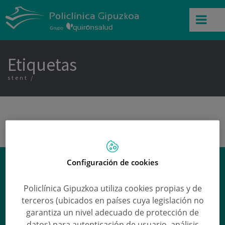
Etiquetas
stent
¿Debo tomar probióticos?
Configuración de cookies
Eider Sánchez Tolosa
responde a esta y
Policlínica Gipuzkoa utiliza cookies propias y de
otras preguntas en nuestra sección de
terceros (ubicados en países cuya legislación no
Preguntas médicas
.
garantiza un nivel adecuado de protección de
datos) para autenticación de usuario, análisis