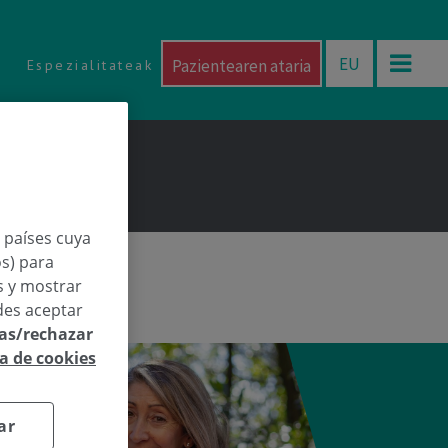
EU
Pazientearen ataria
Espezialitateak
n países cuya
os) para
os y mostrar
des aceptar
las/rechazar
ca de cookies
ar