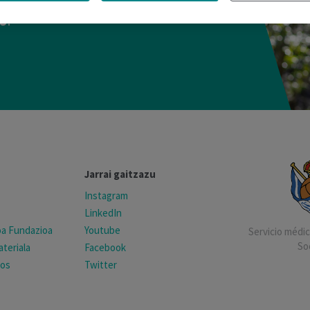
onde a esta y otras preguntas en
s
.
Jarrai gaitzazu
Instagram
LinkedIn
koa Fundazioa
Youtube
Servicio médico
So
teriala
Facebook
tos
Twitter