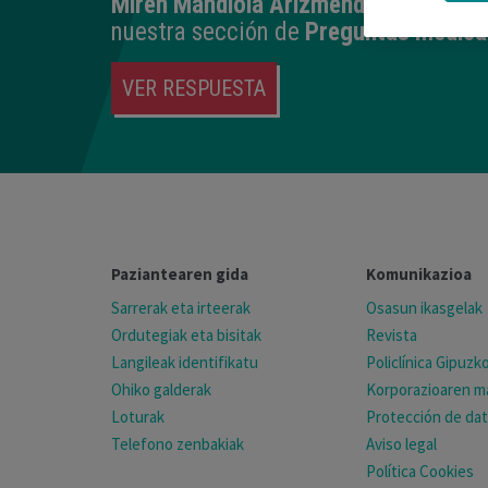
Miren Mandiola Arizmendiarrieta
resp
nuestra sección de
Preguntas médica
VER RESPUESTA
Paziantearen gida
Komunikazioa
Sarrerak eta irteerak
Osasun ikasgelak
Ordutegiak eta bisitak
Revista
Langileak identifikatu
Policlínica Gipuz
Ohiko galderak
Korporazioaren ma
Loturak
Protección de da
Telefono zenbakiak
Aviso legal
Política Cookies