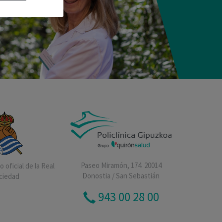
Paseo Miramón, 174. 20014
 oficial de la Real
Donostia / San Sebastián
ciedad
943 00 28 00