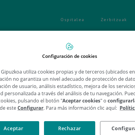
Ospitalea
Zerbitzuak
Configuración de cookies
a Gipuzkoa utiliza cookies propias y de terceros (ubicados e
lación no garantiza un nivel adecuado de protección de dat
ción de usuario, análisis estadístico, mejora de los servici
d personalizada a través del análisis de tu navegación. Pue
cookies, pulsando el botón "
Aceptar cookies
" o
configurar
sde este
Configurar
. Para más información clic aquí:
Políti
ograr el embarazo?
Aceptar
Rechazar
Configur