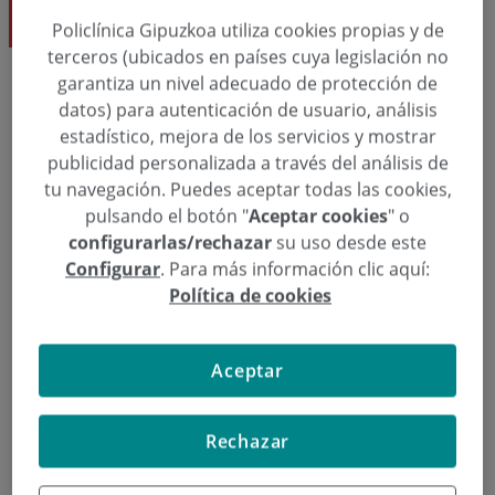
Kirol Medikuntza
Policlínica Gipuzkoa utiliza cookies propias y de
terceros (ubicados en países cuya legislación no
garantiza un nivel adecuado de protección de
datos) para autenticación de usuario, análisis
Eskatu hitzordu bat
estadístico, mejora de los servicios y mostrar
publicidad personalizada a través del análisis de
  943 00 27 38
Hitzordua eskatu
tu navegación. Puedes aceptar todas las cookies,
pulsando el botón "
Aceptar cookies
" o
configurarlas/rechazar
su uso desde este
Configurar
. Para más información clic aquí:
Medikuntza Aeronautikoko Zentroa / Pribatua: Kirol
Política de cookies
Medikuntza
Enrique Pérez De Ayala Dk.
Aceptar
Rechazar