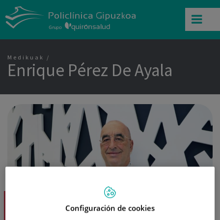
Medikuak
Enrique Pérez De Ayala
Enrique Pérez De Ayala Dk.
Configuración de cookies
Medikuntza Aeronautikoko Zentroa / Pribatua: