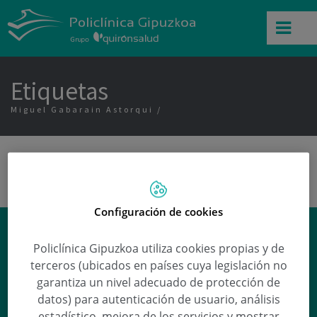
Etiquetas
Miguel Gabarain Astorqui
Configuración de cookies
Efectos secundarios de la
Policlínica Gipuzkoa utiliza cookies propias y de
Melatonina
terceros (ubicados en países cuya legislación no
Ana Arena
responde a esta y otras
garantiza un nivel adecuado de protección de
preguntas en nuestra sección de
datos) para autenticación de usuario, análisis
Preguntas médicas
.
estadístico, mejora de los servicios y mostrar