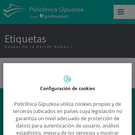
Etiquetas
Gaspar De la Herrán Nuñez
Configuración de cookies
¿Cómo prevenir los orzuelos?
Policlínica Gipuzkoa utiliza cookies propias y de
Lourdes Rosalía Ruiz Vera
responde a esta
terceros (ubicados en países cuya legislación no
y otras preguntas en nuestra sección de
garantiza un nivel adecuado de protección de
Preguntas médicas
.
datos) para autenticación de usuario, análisis
estadístico, mejora de los servicios y mostrar