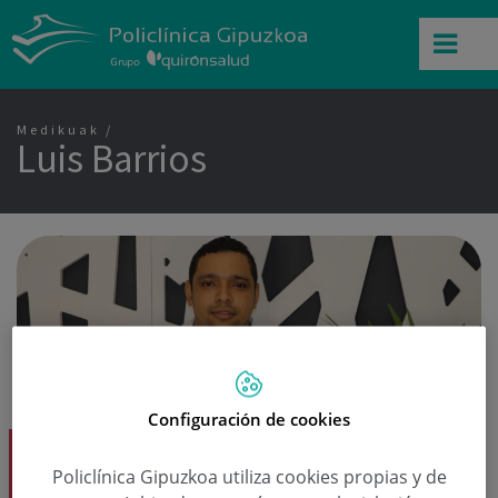
Medikuak
Luis Barrios
Configuración de cookies
Luis Barrios Dk.
Policlínica Gipuzkoa utiliza cookies propias y de
Erradiodiagnostikoa