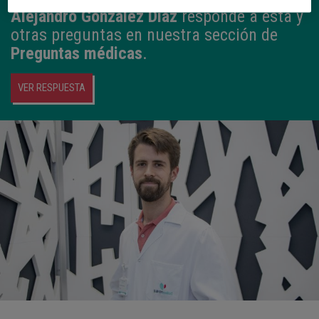
Alejandro González Díaz
responde a esta y
otras preguntas en nuestra sección de
Preguntas médicas
.
VER RESPUESTA