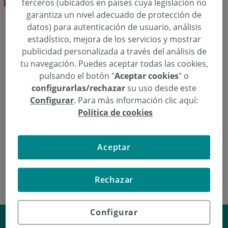
terceros (ubicados en países cuya legislación no
garantiza un nivel adecuado de protección de
datos) para autenticación de usuario, análisis
Eskatu hitzordu bat
estadístico, mejora de los servicios y mostrar
publicidad personalizada a través del análisis de
tu navegación. Puedes aceptar todas las cookies,
  943 00 28 32
Hitzordua eskatu
pulsando el botón "
Aceptar cookies
" o
configurarlas/rechazar
su uso desde este
Configurar
. Para más información clic aquí:
Política de cookies
Erradiodiagnostikoa
Luis Barrios Dk.
Aceptar
Rechazar
Configurar
¿Qué es el láser HoLEP?