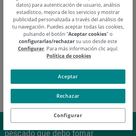
datos) para autenticación de usuario, análisis
estadístico, mejora de los servicios y mostrar
Eskatu hitzordu bat
publicidad personalizada a través del análisis de
tu navegación. Puedes aceptar todas las cookies,
  943 00 28 65
Hitzordua eskatu
pulsando el botón "
Aceptar cookies
" o
configurarlas/rechazar
su uso desde este
Configurar
. Para más información clic aquí:
Política de cookies
Urgentziak
Juan Pablo Arruabarrena Elizalde Dk.
Aceptar
Rechazar
Configurar
¿Cuál es mínimo de carne y
pescado que debo tomar