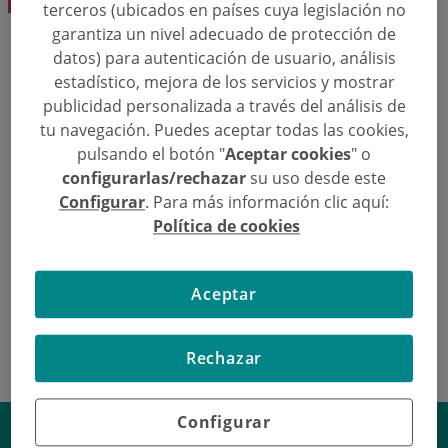
terceros (ubicados en países cuya legislación no
garantiza un nivel adecuado de protección de
datos) para autenticación de usuario, análisis
Eskatu hitzordu bat
estadístico, mejora de los servicios y mostrar
publicidad personalizada a través del análisis de
tu navegación. Puedes aceptar todas las cookies,
  943 50 20 40
Hitzordua eskatu
pulsando el botón "
Aceptar cookies
" o
configurarlas/rechazar
su uso desde este
Configurar
. Para más información clic aquí:
Política de cookies
Haur Nefrologia
Irati García Albizua Dk.
Aceptar
Rechazar
Configurar
Efectos secundarios de la