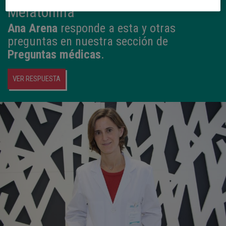
Melatonina
Ana Arena
responde a esta y otras
preguntas en nuestra sección de
Preguntas médicas
.
VER RESPUESTA