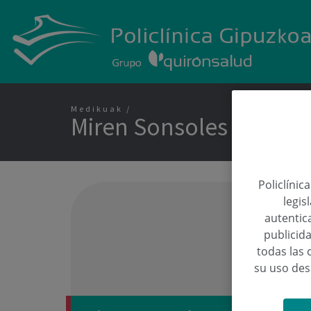
Medikuak
Miren Sonsoles Goibur
Policlínic
legis
autentica
publicida
todas las 
su uso de