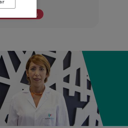
ar
Hitzordua eskatu