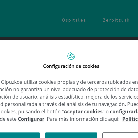
Ospitalea
Zerbitzuak
u Mínguez
Configuración de cookies
a Gipuzkoa utiliza cookies propias y de terceros (ubicados e
lación no garantiza un nivel adecuado de protección de dat
Otorrinolaringología
ción de usuario, análisis estadístico, mejora de los servici
Miren Sonsoles Goi
d personalizada a través del análisis de tu navegación. Pue
cookies, pulsando el botón "
Aceptar cookies
" o
configurar
sde este
Configurar
. Para más información clic aquí:
Políti
Eskatu hitzordu 