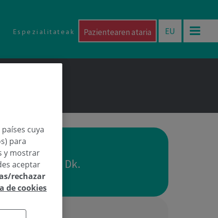
EU
Pazientearen ataria
Espezialitateak
n países cuya
os) para
os y mostrar
buru Mínguez Dk.
des aceptar
las/rechazar
ca de cookies
bat