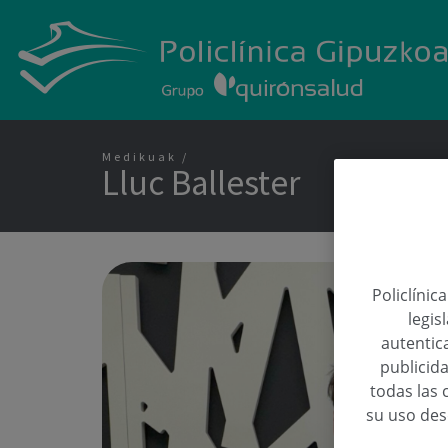
Medikuak
Lluc Ballester
Policlínic
legis
autentica
publicida
todas las 
su uso de