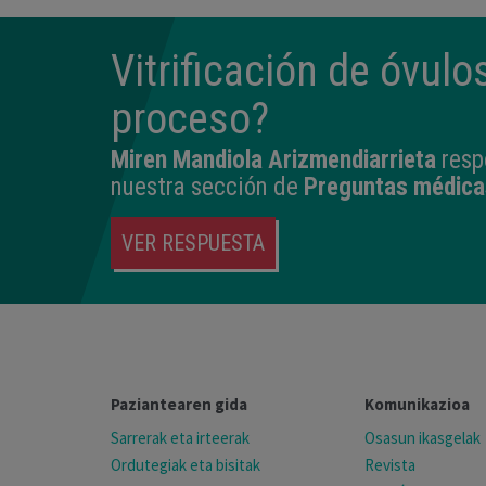
Vitrificación de óvulos
proceso?
Miren Mandiola Arizmendiarrieta
resp
nuestra sección de
Preguntas médica
VER RESPUESTA
Paziantearen gida
Komunikazioa
Sarrerak eta irteerak
Osasun ikasgelak
Ordutegiak eta bisitak
Revista