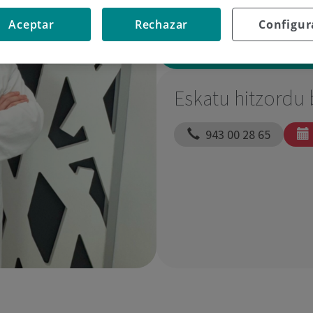
Aceptar
Rechazar
Configur
Eskatu hitzordu 
  943 00 28 65