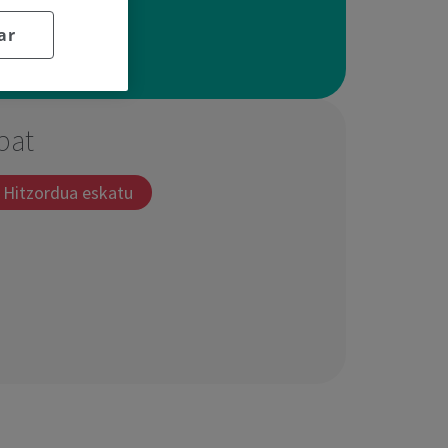
ar
bat
Hitzordua eskatu