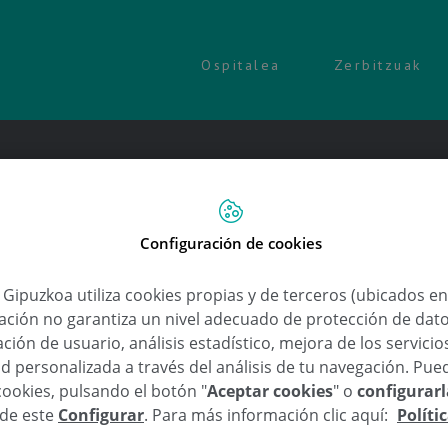
Ospitalea
Zerbitzuak
Configuración de cookies
a Gipuzkoa utiliza cookies propias y de terceros (ubicados e
Urgencias
lación no garantiza un nivel adecuado de protección de dat
Lluc Ballester Dk.
ción de usuario, análisis estadístico, mejora de los servici
d personalizada a través del análisis de tu navegación. Pue
cookies, pulsando el botón "
Aceptar cookies
" o
configurar
sde este
Configurar
. Para más información clic aquí:
Políti