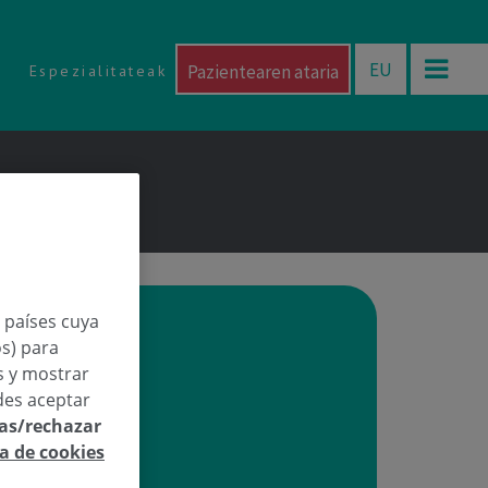
EU
Pazientearen ataria
Espezialitateak
n países cuya
os) para
os y mostrar
des aceptar
las/rechazar
ca de cookies