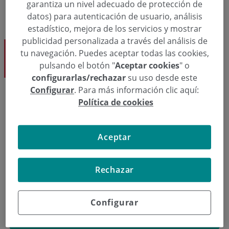
garantiza un nivel adecuado de protección de
datos) para autenticación de usuario, análisis
estadístico, mejora de los servicios y mostrar
publicidad personalizada a través del análisis de
Gorka Busto Avis Dk.
tu navegación. Puedes aceptar todas las cookies,
Traumatología
pulsando el botón "
Aceptar cookies
" o
configurarlas/rechazar
su uso desde este
Configurar
. Para más información clic aquí:
Política de cookies
Eskatu hitzordu bat
Aceptar
  943 50 20 49
Hitzordua eskatu
Rechazar
Traumatología
Configurar
Gorka Busto Avis Dk.