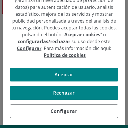
garantiza un nivel adecuado de protección de
Traumatología
datos) para autenticación de usuario, análisis
estadístico, mejora de los servicios y mostrar
publicidad personalizada a través del análisis de
tu navegación. Puedes aceptar todas las cookies,
Eskatu hitzordu bat
pulsando el botón "
Aceptar cookies
" o
configurarlas/rechazar
su uso desde este
Configurar
. Para más información clic aquí:
  943 50 20 49
Hitzordua eskatu
Política de cookies
Aceptar
Traumatología
Gastón Camino Dk.
Rechazar
Configurar