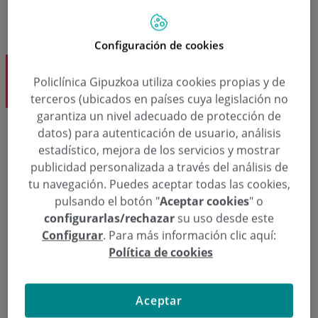
Configuración de cookies
Eva Blázquez Lautre Dk.
Policlínica Gipuzkoa utiliza cookies propias y de
Endocrinología
terceros (ubicados en países cuya legislación no
garantiza un nivel adecuado de protección de
datos) para autenticación de usuario, análisis
estadístico, mejora de los servicios y mostrar
Eskatu hitzordu bat
publicidad personalizada a través del análisis de
tu navegación. Puedes aceptar todas las cookies,
  943 50 20 49
Hitzordua eskatu
pulsando el botón "
Aceptar cookies
" o
configurarlas/rechazar
su uso desde este
Configurar
. Para más información clic aquí:
Política de cookies
Endocrinología
Eva Blázquez Lautre Dk.
Aceptar