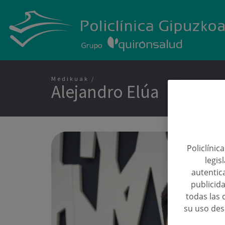
Medikuak
Alejandro Elúa
Policlínic
legis
autentica
publicida
todas las 
su uso de