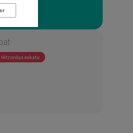
ar
bat
Hitzordua eskatu