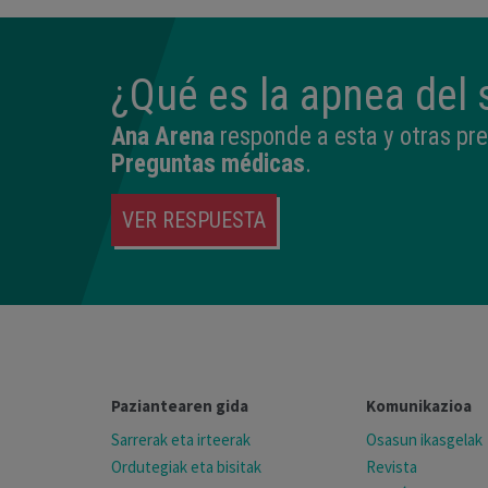
¿Qué es la apnea del
Ana Arena
responde a esta y otras pr
Preguntas médicas
.
VER RESPUESTA
Paziantearen gida
Komunikazioa
Sarrerak eta irteerak
Osasun ikasgelak
Ordutegiak eta bisitak
Revista