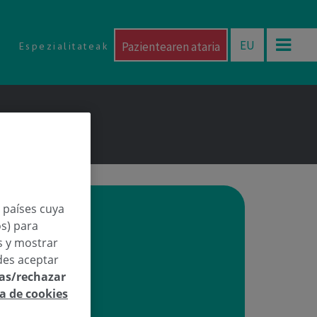
EU
Pazientearen ataria
Espezialitateak
n países cuya
os) para
os y mostrar
des aceptar
las/rechazar
ca de cookies