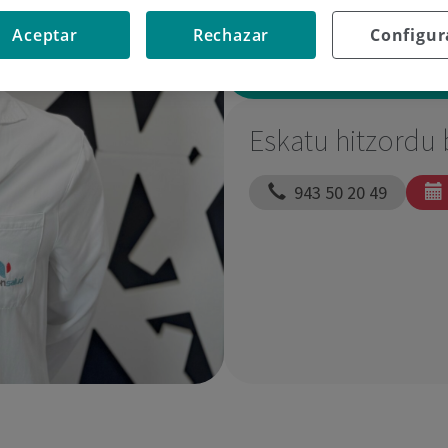
Aceptar
Rechazar
Configur
Eskatu hitzordu 
  943 50 20 49