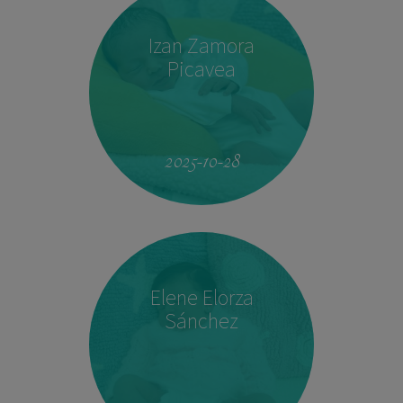
Izan Zamora
Picavea
09:17
3.410 kg
51,5 cm
2025-10-28
Elene Elorza
Sánchez
23:33
2.760 kg
46,5 cm