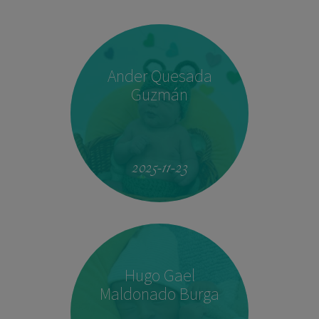
Ander Quesada
Guzmán
2025-11-23
Hugo Gael
Maldonado Burga