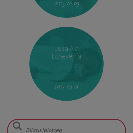
2025-10-09
Julia Aja
Echeverría
13:26
3,040 kg
49,5 cm
2025-09-06