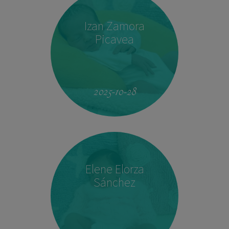
Izan Zamora
Picavea
09:17
3.410 kg
51,5 cm
2025-10-28
Elene Elorza
Sánchez
23:33
2.760 kg
46,5 cm