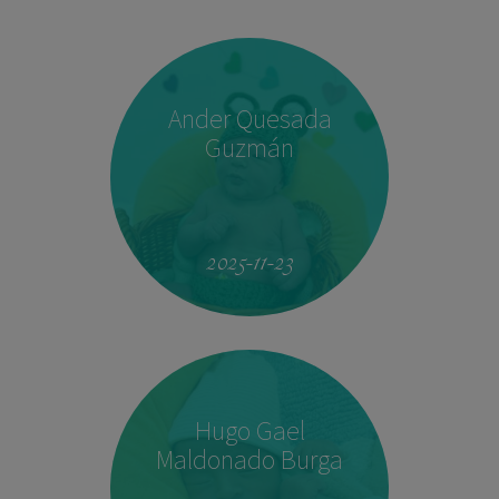
Ander Quesada
Guzmán
2025-11-23
Hugo Gael
Maldonado Burga