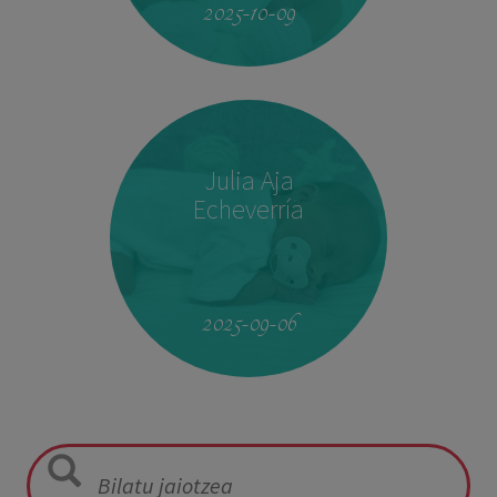
2025-10-09
Julia Aja
Echeverría
13:26
3,040 kg
49,5 cm
2025-09-06