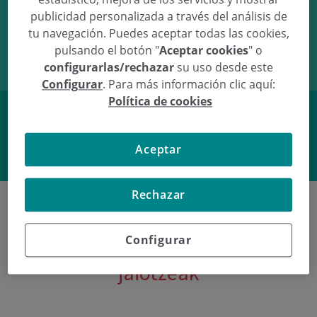
publicidad personalizada a través del análisis de
20/04/10
12:45
3.66Kg
48.5cm
tu navegación. Puedes aceptar todas las cookies,
pulsando el botón "
Aceptar cookies
" o
configurarlas/rechazar
su uso desde este
Configurar
. Para más información clic aquí:
Política de cookies
Facebook
Twitter
Aceptar
Rechazar
Configurar
Poliklinika Gipuzkoako azken
jaiotzeak