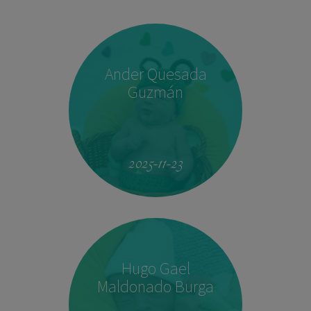
Ander Quesada
Guzmán
2025-11-23
Hugo Gael
Maldonado Burga