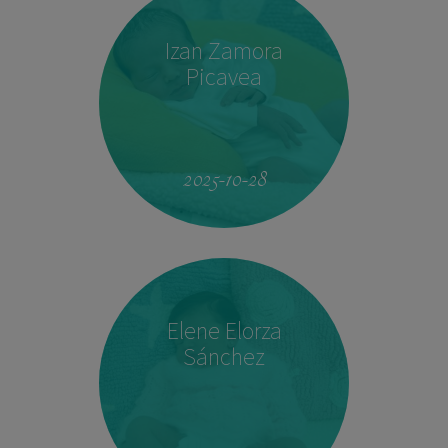
Izan Zamora
Picavea
09:17
3.410 kg
51,5 cm
2025-10-28
Elene Elorza
Sánchez
23:33
2.760 kg
46,5 cm