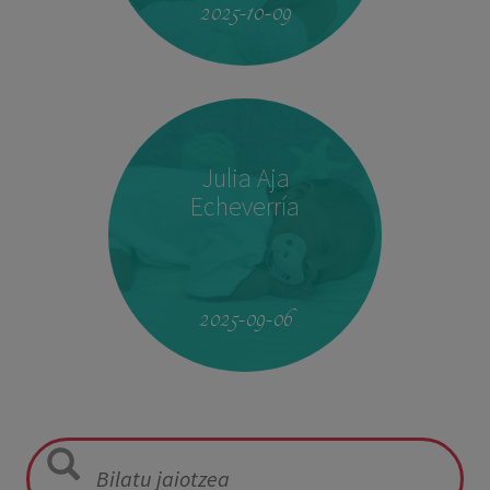
2025-10-09
Julia Aja
Echeverría
13:26
3,040 kg
49,5 cm
2025-09-06