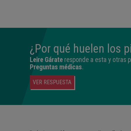
23:33
2.760 kg
46,5 cm
¿Por qué huelen los p
Leire Gárate
responde a esta y otras 
Preguntas médicas
.
VER RESPUESTA