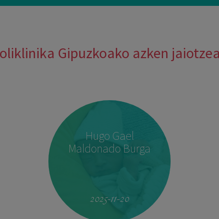
oliklinika Gipuzkoako azken jaiotze
Hugo Gael
Maldonado Burga
2025-11-20