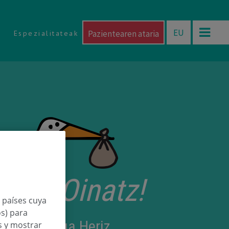
EU
Pazientearen ataria
Espezialitateak
torri Oinatz!
n países cuya
os) para
 Beretxinaga Heriz
os y mostrar