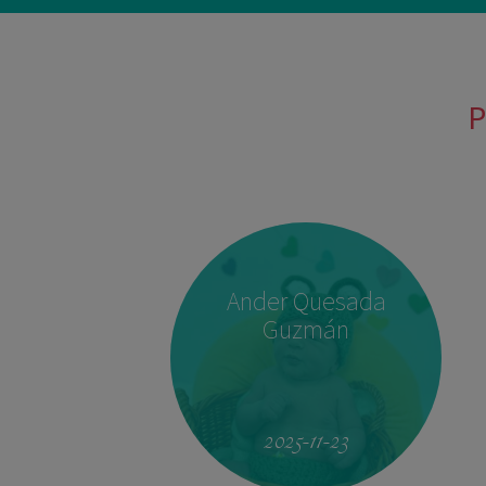
P
Ander Quesada
Guzmán
2025-11-23