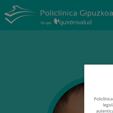
Policlínic
legis
autentica