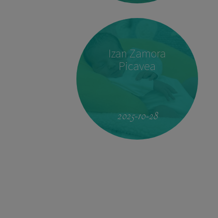
Izan Zamora
Picavea
19:51
4.160 kg
53 cm
2025-10-28