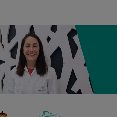
05:57
2,800 kg
49 cm