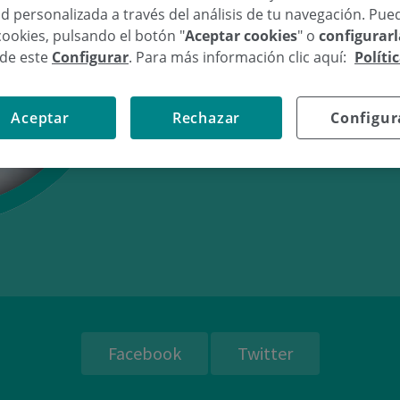
d personalizada a través del análisis de tu navegación. Pue
cookies, pulsando el botón "
Aceptar cookies
" o
configurar
sde este
Configurar
. Para más información clic aquí:
Políti
04/09/11
15:
Aceptar
Rechazar
Configur
Facebook
Twitter