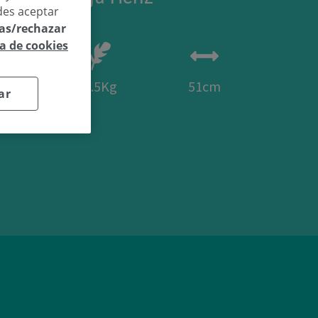
des aceptar
las/rechazar
ca de cookies
59
3.5Kg
51cm
ar