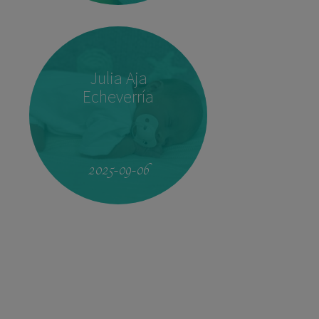
Julia Aja
Echeverría
09:17
3.410 kg
51,5 cm
2025-09-06