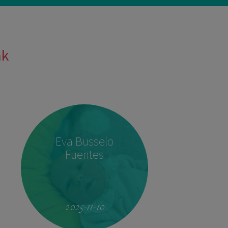
ak
Eva Busselo
Fuentes
2025-11-10