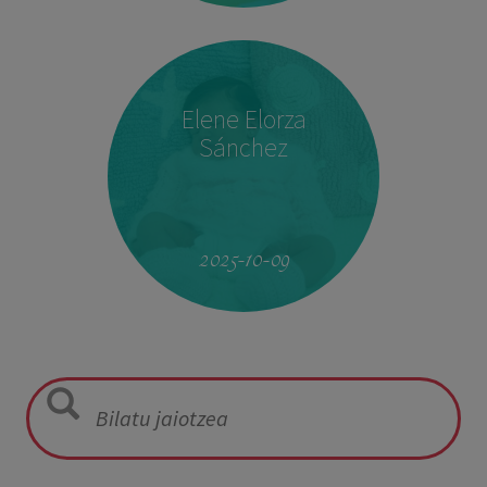
Elene Elorza
Sánchez
08:14
2,940 kg
50 cm
2025-10-09