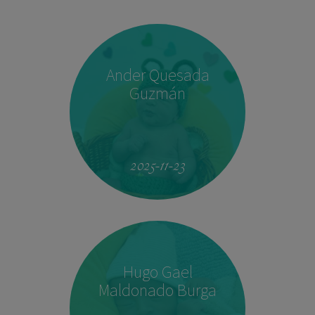
Ander Quesada
Guzmán
2025-11-23
Hugo Gael
Maldonado Burga