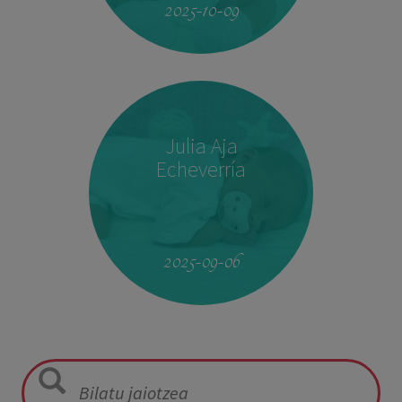
2025-10-09
Julia Aja
Echeverría
13:26
3,040 kg
49,5 cm
2025-09-06