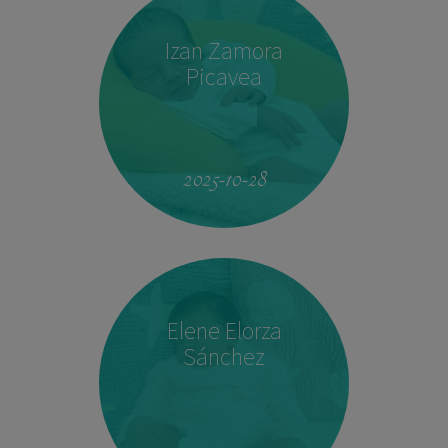
Izan Zamora
Picavea
09:17
3.410 kg
51,5 cm
2025-10-28
Elene Elorza
Sánchez
23:33
2.760 kg
46,5 cm