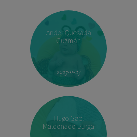
Ander Quesada
Guzmán
2025-11-23
Hugo Gael
Maldonado Burga