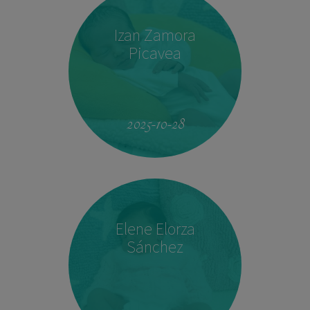
Izan Zamora
Picavea
09:17
3.410 kg
51,5 cm
2025-10-28
Elene Elorza
Sánchez
23:33
2.760 kg
46,5 cm