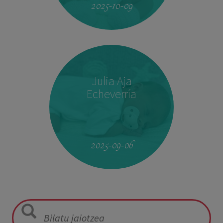
2025-10-09
Julia Aja
Echeverría
13:26
3,040 kg
49,5 cm
2025-09-06