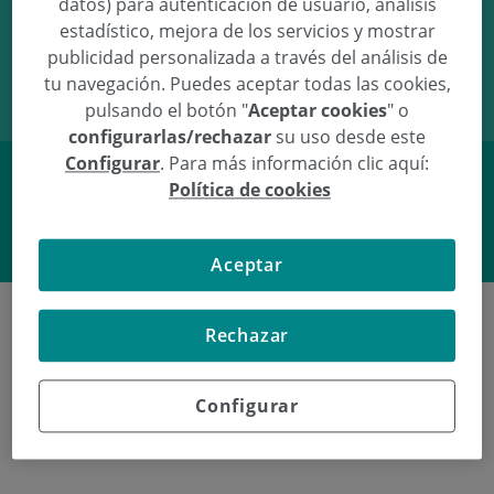
datos) para autenticación de usuario, análisis
estadístico, mejora de los servicios y mostrar
05/02/07
14:45
3.28Kg
49cm
publicidad personalizada a través del análisis de
tu navegación. Puedes aceptar todas las cookies,
pulsando el botón "
Aceptar cookies
" o
configurarlas/rechazar
su uso desde este
Configurar
. Para más información clic aquí:
Política de cookies
Facebook
Twitter
Aceptar
Rechazar
Poliklinika Gipuzkoako azken
Configurar
jaiotzeak