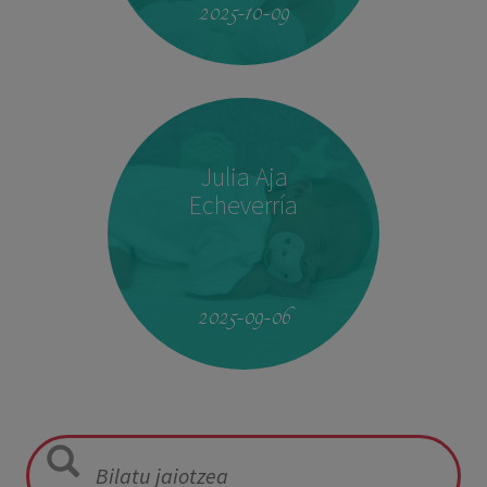
2025-10-09
Julia Aja
Echeverría
13:26
3,040 kg
49,5 cm
2025-09-06