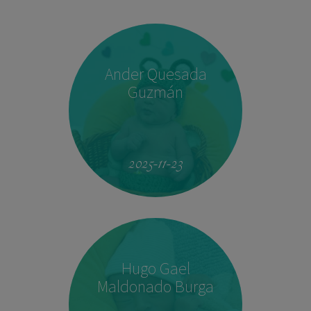
Ander Quesada
Guzmán
2025-11-23
Hugo Gael
Maldonado Burga