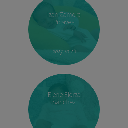
Izan Zamora
Picavea
09:17
3.410 kg
51,5 cm
2025-10-28
Elene Elorza
Sánchez
23:33
2.760 kg
46,5 cm