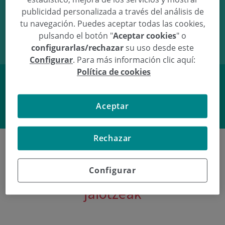
publicidad personalizada a través del análisis de
10/08/09
16:30
3.38Kg
49cm
tu navegación. Puedes aceptar todas las cookies,
pulsando el botón "
Aceptar cookies
" o
configurarlas/rechazar
su uso desde este
Configurar
. Para más información clic aquí:
Política de cookies
Facebook
Twitter
Aceptar
Rechazar
Configurar
Poliklinika Gipuzkoako azken
jaiotzeak