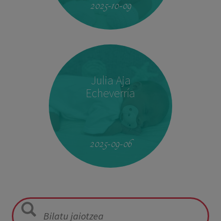
2025-10-09
Julia Aja
Echeverría
13:26
3,040 kg
49,5 cm
2025-09-06