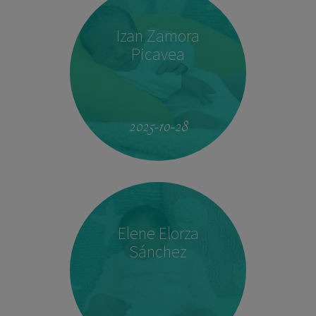
Izan Zamora
Picavea
09:17
3.410 kg
51,5 cm
2025-10-28
Elene Elorza
Sánchez
23:33
2.760 kg
46,5 cm