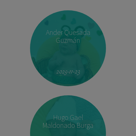
Ander Quesada
Guzmán
2025-11-23
Hugo Gael
Maldonado Burga