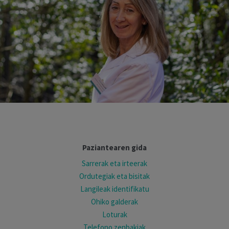
Paziantearen gida
Sarrerak eta irteerak
Ordutegiak eta bisitak
Langileak identifikatu
Ohiko galderak
Loturak
Telefono zenbakiak