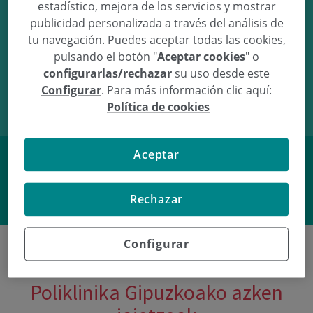
estadístico, mejora de los servicios y mostrar
publicidad personalizada a través del análisis de
tu navegación. Puedes aceptar todas las cookies,
pulsando el botón "
Aceptar cookies
" o
01/02/10
18:48
3.99Kg
52cm
configurarlas/rechazar
su uso desde este
Configurar
. Para más información clic aquí:
Política de cookies
Aceptar
Facebook
Twitter
Rechazar
Configurar
Poliklinika Gipuzkoako azken