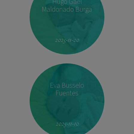
Hugo Gael
Maldonado Burga
19:51
4.160 kg
53 cm
2025-11-20
Eva Busselo
Fuentes
08:14
2,940 kg
50 cm
2025-11-10