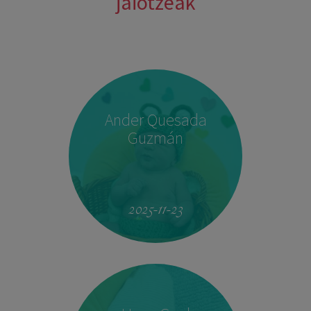
jaiotzeak
Ander Quesada
Guzmán
2025-11-23