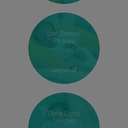
Izan Zamora
Picavea
09:17
3.410 kg
51,5 cm
2025-10-28
Elene Elorza
Sánchez