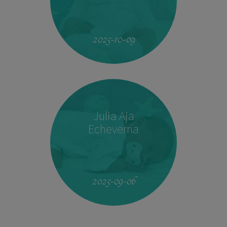
23:33
2.760 kg
46,5 cm
2025-10-09
Julia Aja
Echeverría
13:26
3,040 kg
49,5 cm
2025-09-06