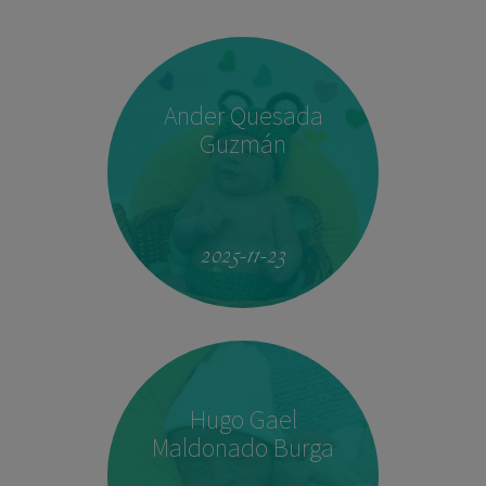
Ander Quesada
Guzmán
2025-11-23
Hugo Gael
Maldonado Burga