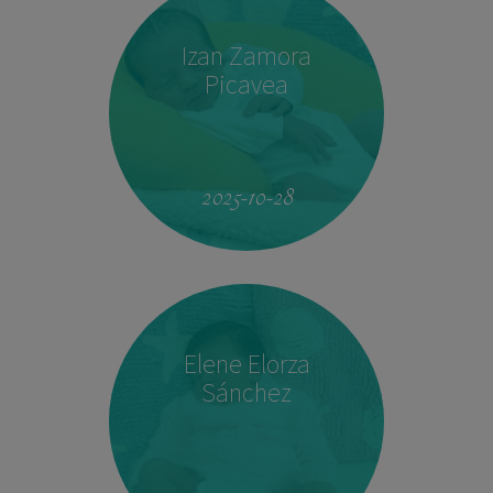
Izan Zamora
Picavea
09:17
3.410 kg
51,5 cm
2025-10-28
Elene Elorza
Sánchez
23:33
2.760 kg
46,5 cm