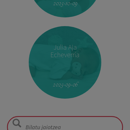
2025-10-09
Julia Aja
Echeverría
13:26
3,040 kg
49,5 cm
2025-09-06