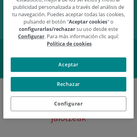
publicidad personalizada a través del análisis de
18/11/09
14:38
3.49Kg
49cm
tu navegación. Puedes aceptar todas las cookies,
pulsando el botón "
Aceptar cookies
" o
configurarlas/rechazar
su uso desde este
Configurar
. Para más información clic aquí:
Política de cookies
Facebook
Twitter
Aceptar
Rechazar
Configurar
Poliklinika Gipuzkoako azken
jaiotzeak