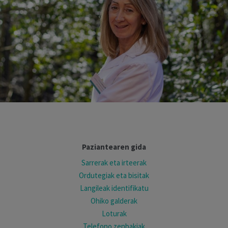
Paziantearen gida
Sarrerak eta irteerak
Ordutegiak eta bisitak
Langileak identifikatu
Ohiko galderak
Loturak
Telefono zenbakiak