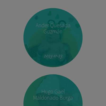
Ander Quesada
Guzmán
2025-11-23
Hugo Gael
Maldonado Burga