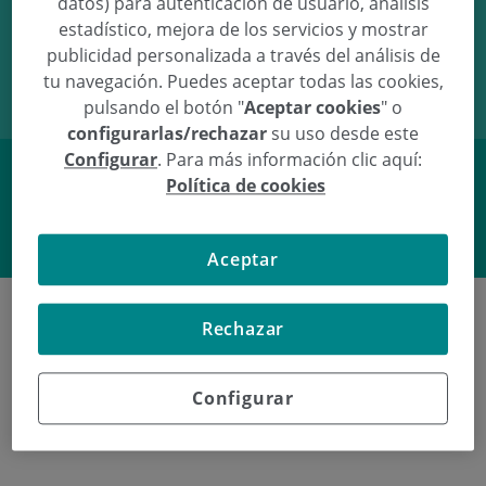
datos) para autenticación de usuario, análisis
estadístico, mejora de los servicios y mostrar
07/04/11
15:30
3.37Kg
50cm
publicidad personalizada a través del análisis de
tu navegación. Puedes aceptar todas las cookies,
pulsando el botón "
Aceptar cookies
" o
configurarlas/rechazar
su uso desde este
Configurar
. Para más información clic aquí:
Política de cookies
Facebook
Twitter
Aceptar
Rechazar
Poliklinika Gipuzkoako azken
Configurar
jaiotzeak