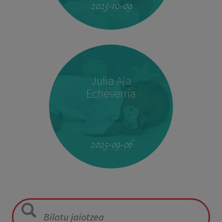
2025-10-09
Julia Aja
Echeverría
13:26
3,040 kg
49,5 cm
2025-09-06