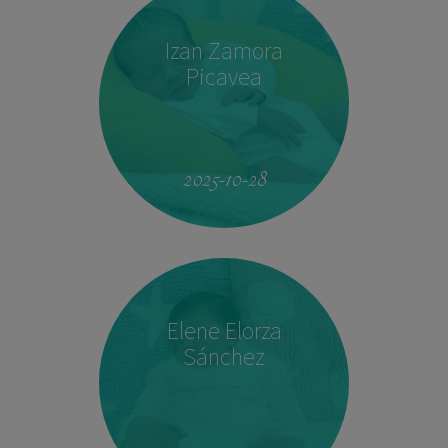
Izan Zamora
Picavea
09:17
3.410 kg
51,5 cm
2025-10-28
Elene Elorza
Sánchez
23:33
2.760 kg
46,5 cm